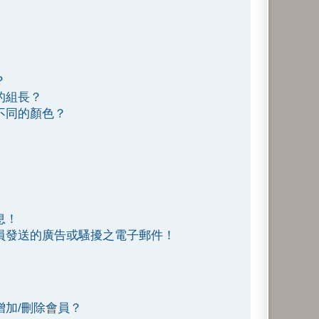
？
的組長？
不同的顏色？
息！
員發送的廣告或騷擾之電子郵件！
增加/刪除會員？