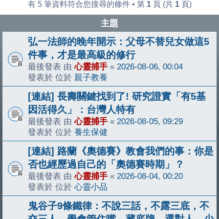
有 5 筆資料符合您搜尋的條件 • 第
1
頁 (共
1
頁)
主題
弘一法師的晚年開示：父母不替兒女做這5
件事，才是最高級的修行
最後發表 由
心靈捕手
«
2026-08-06, 00:04
發表於 位於
親子教養
[連結] 長壽關鍵找到了! 研究證實「有5基
因活得久」：台灣人特有
最後發表 由
心靈捕手
«
2026-08-05, 09:29
發表於 位於
養生保健
[連結] 路蘭《奧德賽》教會我們的事：你是
否也經歷過自己的「奧德賽時期」？
最後發表 由
心靈捕手
«
2026-08-04, 00:20
發表於 位於
心靈小品
鬼谷子9條鐵律：不說三話，不露三底，不
交三人，學會管住嘴、藏底牌、選對人，少