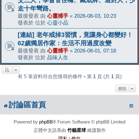
走十年彎路。
最後發表 由
心靈捕手
«
2026-08-03, 10:23
發表於 位於
心靈小品
[連結] 老年戒掉3習慣，竟讓身心都變好！
62歲獨居作家：生活不用過度改變
最後發表 由
心靈捕手
«
2026-08-01, 07:18
發表於 位於
品味人生
有 5 筆資料符合您搜尋的條件 • 第
1
頁 (共
1
頁)
前往
討論區首頁
Powered by
phpBB
® Forum Software © phpBB Limited
正體中文語系由
竹貓星球
維護製作
隱私
|
條款