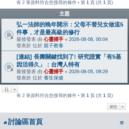
有 2 筆資料符合您搜尋的條件 • 第
1
頁 (共
1
頁)
主題
弘一法師的晚年開示：父母不替兒女做這5
件事，才是最高級的修行
最後發表 由
心靈捕手
«
2026-08-06, 00:04
發表於 位於
親子教養
[連結] 長壽關鍵找到了! 研究證實「有5基
因活得久」：台灣人特有
最後發表 由
心靈捕手
«
2026-08-05, 09:29
發表於 位於
養生保健
有 2 筆資料符合您搜尋的條件 • 第
1
頁 (共
1
頁)
前往
討論區首頁