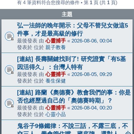
有 4 筆資料符合您搜尋的條件 • 第
1
頁 (共
1
頁)
主題
弘一法師的晚年開示：父母不替兒女做這5
件事，才是最高級的修行
最後發表 由
心靈捕手
«
2026-08-06, 00:04
發表於 位於
親子教養
[連結] 長壽關鍵找到了! 研究證實「有5基
因活得久」：台灣人特有
最後發表 由
心靈捕手
«
2026-08-05, 09:29
發表於 位於
養生保健
[連結] 路蘭《奧德賽》教會我們的事：你是
否也經歷過自己的「奧德賽時期」？
最後發表 由
心靈捕手
«
2026-08-04, 00:20
發表於 位於
心靈小品
鬼谷子9條鐵律：不說三話，不露三底，不
交三人，學會管住嘴、藏底牌、選對人，少