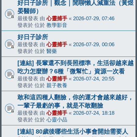
好日子診所｜觀念｜閒聊懶人減重法（黃煜
晏醫師）
最後發表 由
心靈捕手
«
2026-07-29, 07:46
發表於 位於
教學影音
好日子診所
最後發表 由
心靈捕手
«
2026-07-29, 00:06
發表於 位於
醫藥
[連結] 長輩還不到長照標準，生活卻越來越
吃力怎麼辦？6種「微幫忙」資源一次看
最後發表 由
心靈捕手
«
2026-07-24, 20:55
發表於 位於
親子教養
敢和這四種人翻臉，你的運才會越來越好，
一輩子最虧的事，就是不敢翻臉
最後發表 由
心靈捕手
«
2026-07-24, 18:18
發表於 位於
心靈小品
[連結] 80歲後哪些生活小事會開始需要人