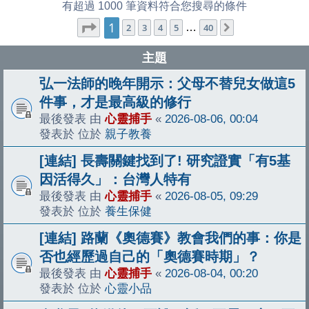
有超過 1000 筆資料符合您搜尋的條件
1
第
1
頁 (共
40
頁)
2
3
4
5
…
40
下一頁
主題
弘一法師的晚年開示：父母不替兒女做這5
件事，才是最高級的修行
最後發表 由
心靈捕手
«
2026-08-06, 00:04
發表於 位於
親子教養
[連結] 長壽關鍵找到了! 研究證實「有5基
因活得久」：台灣人特有
最後發表 由
心靈捕手
«
2026-08-05, 09:29
發表於 位於
養生保健
[連結] 路蘭《奧德賽》教會我們的事：你是
否也經歷過自己的「奧德賽時期」？
最後發表 由
心靈捕手
«
2026-08-04, 00:20
發表於 位於
心靈小品