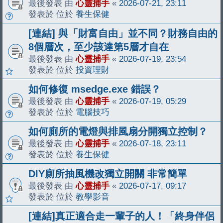
最後發表 由
心靈捕手
«
2026-07-21, 23:11
發表於 位於
養生保健
[連結] 與「財富自由」並不同？財務自由的
8個層次，至少該達第5層才自在
最後發表 由
心靈捕手
«
2026-07-19, 23:54
發表於 位於
投資理財
如何修復 msedge.exe 錯誤？
最後發表 由
心靈捕手
«
2026-07-19, 05:29
發表於 位於
電腦技巧
如何廁所的電燈與排風扇分開獨立控制？
最後發表 由
心靈捕手
«
2026-07-18, 23:11
發表於 位於
養生保健
DIY廁所抽風機改獨立開關 非常簡單
最後發表 由
心靈捕手
«
2026-07-17, 09:17
發表於 位於
教學影音
[連結]真正適合走一輩子的人！「終身伴侶