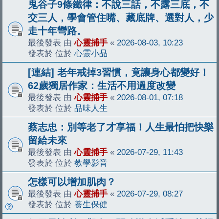
鬼谷子9條鐵律：不說三話，不露三底，不
交三人，學會管住嘴、藏底牌、選對人，少
走十年彎路。
最後發表 由
心靈捕手
«
2026-08-03, 10:23
發表於 位於
心靈小品
[連結] 老年戒掉3習慣，竟讓身心都變好！
62歲獨居作家：生活不用過度改變
最後發表 由
心靈捕手
«
2026-08-01, 07:18
發表於 位於
品味人生
蔡志忠：別等老了才享福！人生最怕把快樂
留給未來
最後發表 由
心靈捕手
«
2026-07-29, 11:43
發表於 位於
教學影音
怎樣可以增加肌肉？
最後發表 由
心靈捕手
«
2026-07-29, 08:27
發表於 位於
養生保健