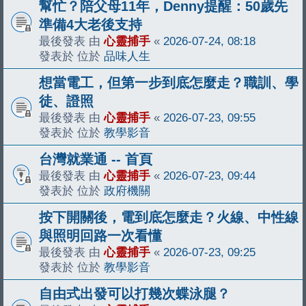
幫忙？陪父母11年，Denny提醒：50歲先
準備4大老後支持
最後發表 由
心靈捕手
«
2026-07-24, 08:18
發表於 位於
品味人生
想當電工，但第一步到底怎麼走？職訓、學
徒、證照
最後發表 由
心靈捕手
«
2026-07-23, 09:55
發表於 位於
教學影音
台灣就業通 -- 首頁
最後發表 由
心靈捕手
«
2026-07-23, 09:44
發表於 位於
政府機關
按下開關後，電到底怎麼走？火線、中性線
與照明回路一次看懂
最後發表 由
心靈捕手
«
2026-07-23, 09:25
發表於 位於
教學影音
自由式出發可以打幾次蝶泳腿？