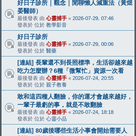
好日子診所｜觀念｜閒聊懶人減重法（黃煜
晏醫師）
最後發表 由
心靈捕手
«
2026-07-29, 07:46
發表於 位於
教學影音
好日子診所
最後發表 由
心靈捕手
«
2026-07-29, 00:06
發表於 位於
醫藥
[連結] 長輩還不到長照標準，生活卻越來越
吃力怎麼辦？6種「微幫忙」資源一次看
最後發表 由
心靈捕手
«
2026-07-24, 20:55
發表於 位於
親子教養
敢和這四種人翻臉，你的運才會越來越好，
一輩子最虧的事，就是不敢翻臉
最後發表 由
心靈捕手
«
2026-07-24, 18:18
發表於 位於
心靈小品
[連結] 80歲後哪些生活小事會開始需要人