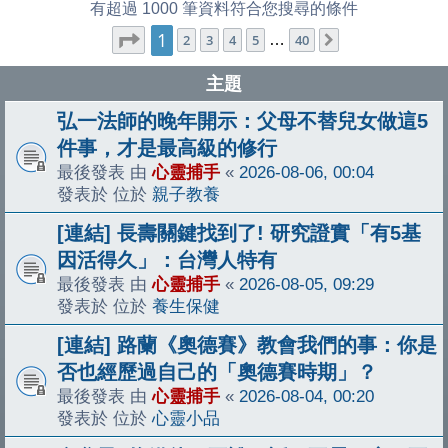
有超過 1000 筆資料符合您搜尋的條件
1
第
1
頁 (共
40
頁)
2
3
4
5
…
40
下一頁
主題
弘一法師的晚年開示：父母不替兒女做這5
件事，才是最高級的修行
最後發表 由
心靈捕手
«
2026-08-06, 00:04
發表於 位於
親子教養
[連結] 長壽關鍵找到了! 研究證實「有5基
因活得久」：台灣人特有
最後發表 由
心靈捕手
«
2026-08-05, 09:29
發表於 位於
養生保健
[連結] 路蘭《奧德賽》教會我們的事：你是
否也經歷過自己的「奧德賽時期」？
最後發表 由
心靈捕手
«
2026-08-04, 00:20
發表於 位於
心靈小品