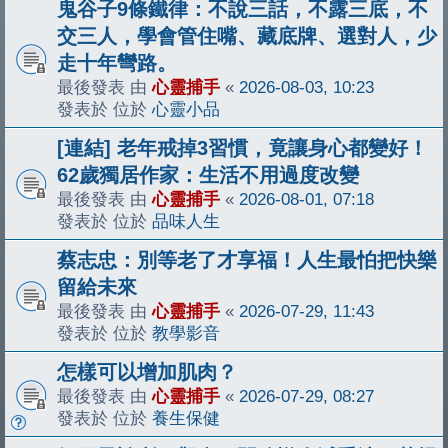
鬼谷子9條鐵律：不說三話，不露三底，不
交三人，學會管住嘴、藏底牌、選對人，少
走十年彎路。
最後發表 由
心靈捕手
«
2026-08-03, 10:23
發表於 位於
心靈小品
[連結] 老年戒掉3習慣，竟讓身心都變好！
62歲獨居作家：生活不用過度改變
最後發表 由
心靈捕手
«
2026-08-01, 07:18
發表於 位於
品味人生
蔡志忠：別等老了才享福！人生最怕把快樂
留給未來
最後發表 由
心靈捕手
«
2026-07-29, 11:43
發表於 位於
教學影音
怎樣可以增加肌肉？
最後發表 由
心靈捕手
«
2026-07-29, 08:27
發表於 位於
養生保健