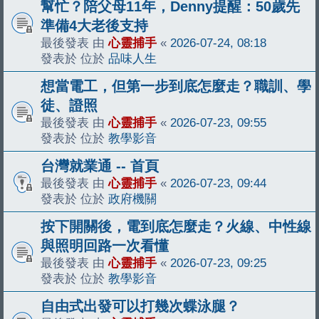
幫忙？陪父母11年，Denny提醒：50歲先
準備4大老後支持
最後發表 由
心靈捕手
«
2026-07-24, 08:18
發表於 位於
品味人生
想當電工，但第一步到底怎麼走？職訓、學
徒、證照
最後發表 由
心靈捕手
«
2026-07-23, 09:55
發表於 位於
教學影音
台灣就業通 -- 首頁
最後發表 由
心靈捕手
«
2026-07-23, 09:44
發表於 位於
政府機關
按下開關後，電到底怎麼走？火線、中性線
與照明回路一次看懂
最後發表 由
心靈捕手
«
2026-07-23, 09:25
發表於 位於
教學影音
自由式出發可以打幾次蝶泳腿？