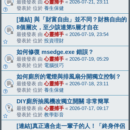
最後發表 由
心靈捕手
«
2026-07-21, 23:11
發表於 位於
養生保健
[連結] 與「財富自由」並不同？財務自由的
8個層次，至少該達第5層才自在
最後發表 由
心靈捕手
«
2026-07-19, 23:54
發表於 位於
投資理財
如何修復 msedge.exe 錯誤？
最後發表 由
心靈捕手
«
2026-07-19, 05:29
發表於 位於
電腦技巧
如何廁所的電燈與排風扇分開獨立控制？
最後發表 由
心靈捕手
«
2026-07-18, 23:11
發表於 位於
養生保健
DIY廁所抽風機改獨立開關 非常簡單
最後發表 由
心靈捕手
«
2026-07-17, 09:17
發表於 位於
教學影音
[連結]真正適合走一輩子的人！「終身伴侶