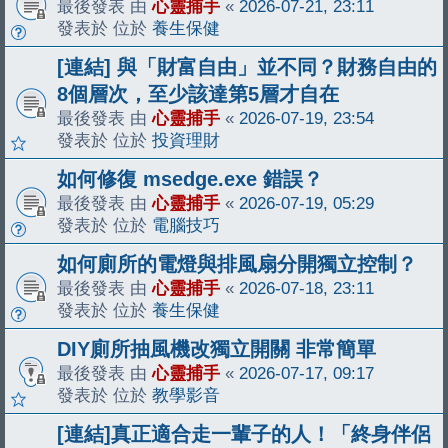
最後發表 由
心靈捕手
«
2026-07-21, 23:11
發表於 位於
養生保健
[連結] 與「財富自由」並不同？財務自由的
8個層次，至少該達第5層才自在
最後發表 由
心靈捕手
«
2026-07-19, 23:54
發表於 位於
投資理財
如何修復 msedge.exe 錯誤？
最後發表 由
心靈捕手
«
2026-07-19, 05:29
發表於 位於
電腦技巧
如何廁所的電燈與排風扇分開獨立控制？
最後發表 由
心靈捕手
«
2026-07-18, 23:11
發表於 位於
養生保健
DIY廁所抽風機改獨立開關 非常簡單
最後發表 由
心靈捕手
«
2026-07-17, 09:17
發表於 位於
教學影音
[連結]真正適合走一輩子的人！「終身伴侶