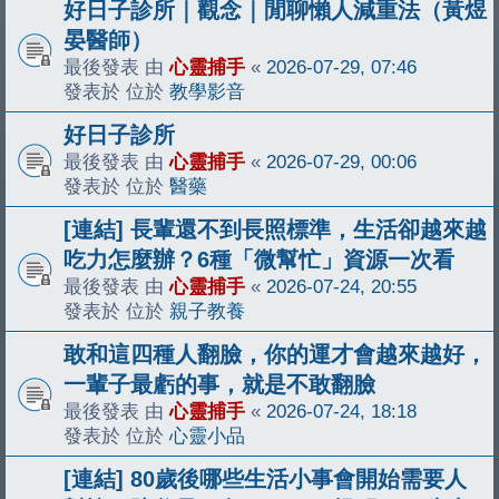
好日子診所｜觀念｜閒聊懶人減重法（黃煜
晏醫師）
最後發表 由
心靈捕手
«
2026-07-29, 07:46
發表於 位於
教學影音
好日子診所
最後發表 由
心靈捕手
«
2026-07-29, 00:06
發表於 位於
醫藥
[連結] 長輩還不到長照標準，生活卻越來越
吃力怎麼辦？6種「微幫忙」資源一次看
最後發表 由
心靈捕手
«
2026-07-24, 20:55
發表於 位於
親子教養
敢和這四種人翻臉，你的運才會越來越好，
一輩子最虧的事，就是不敢翻臉
最後發表 由
心靈捕手
«
2026-07-24, 18:18
發表於 位於
心靈小品
[連結] 80歲後哪些生活小事會開始需要人