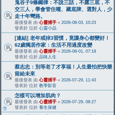
鬼谷子9條鐵律：不說三話，不露三底，不
交三人，學會管住嘴、藏底牌、選對人，少
走十年彎路。
最後發表 由
心靈捕手
«
2026-08-03, 10:23
發表於 位於
心靈小品
[連結] 老年戒掉3習慣，竟讓身心都變好！
62歲獨居作家：生活不用過度改變
最後發表 由
心靈捕手
«
2026-08-01, 07:18
發表於 位於
品味人生
蔡志忠：別等老了才享福！人生最怕把快樂
留給未來
最後發表 由
心靈捕手
«
2026-07-29, 11:43
發表於 位於
教學影音
怎樣可以增加肌肉？
最後發表 由
心靈捕手
«
2026-07-29, 08:27
發表於 位於
養生保健