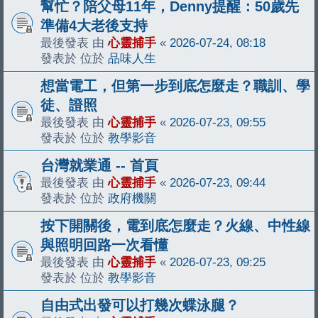
幫忙？陪父母11年，Denny提醒：50歲先
準備4大老後支持
最後發表 由
心靈捕手
«
2026-07-24, 08:18
發表於 位於
品味人生
想當電工，但第一步到底怎麼走？職訓、學
徒、證照
最後發表 由
心靈捕手
«
2026-07-23, 09:55
發表於 位於
教學影音
台灣就業通 -- 首頁
最後發表 由
心靈捕手
«
2026-07-23, 09:44
發表於 位於
政府機關
按下開關後，電到底怎麼走？火線、中性線
與照明回路一次看懂
最後發表 由
心靈捕手
«
2026-07-23, 09:25
發表於 位於
教學影音
自由式出發可以打幾次蝶泳腿？