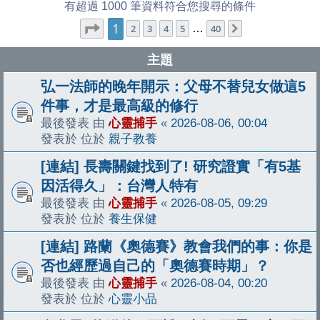
有超過 1000 筆資料符合您搜尋的條件
1
第
1
頁 (共
40
頁)
2
3
4
5
…
40
下一頁
主題
弘一法師的晚年開示：父母不替兒女做這5
件事，才是最高級的修行
最後發表 由
心靈捕手
«
2026-08-06, 00:04
發表於 位於
親子教養
[連結] 長壽關鍵找到了! 研究證實「有5基
因活得久」：台灣人特有
最後發表 由
心靈捕手
«
2026-08-05, 09:29
發表於 位於
養生保健
[連結] 路蘭《奧德賽》教會我們的事：你是
否也經歷過自己的「奧德賽時期」？
最後發表 由
心靈捕手
«
2026-08-04, 00:20
發表於 位於
心靈小品