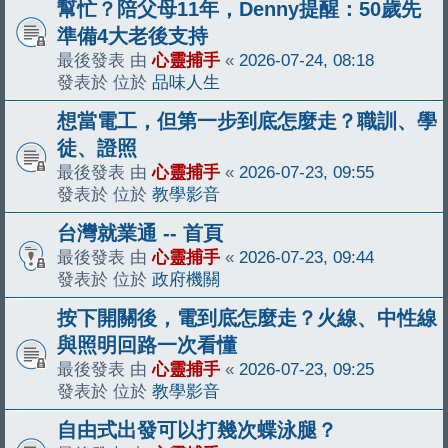
幫忙？陪父母11年，Denny提醒：50歲先
準備4大老後支持
最後發表 由
心靈捕手
«
2026-07-24, 08:18
發表於 位於
品味人生
想當電工，但第一步到底怎麼走？職訓、學
徒、證照
最後發表 由
心靈捕手
«
2026-07-23, 09:55
發表於 位於
教學影音
台灣就業通 -- 首頁
最後發表 由
心靈捕手
«
2026-07-23, 09:44
發表於 位於
政府機關
按下開關後，電到底怎麼走？火線、中性線
與照明回路一次看懂
最後發表 由
心靈捕手
«
2026-07-23, 09:25
發表於 位於
教學影音
自由式出發可以打幾次蝶泳腿？