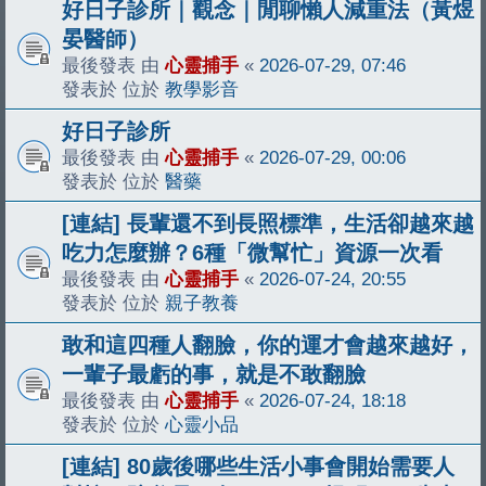
好日子診所｜觀念｜閒聊懶人減重法（黃煜
晏醫師）
最後發表 由
心靈捕手
«
2026-07-29, 07:46
發表於 位於
教學影音
好日子診所
最後發表 由
心靈捕手
«
2026-07-29, 00:06
發表於 位於
醫藥
[連結] 長輩還不到長照標準，生活卻越來越
吃力怎麼辦？6種「微幫忙」資源一次看
最後發表 由
心靈捕手
«
2026-07-24, 20:55
發表於 位於
親子教養
敢和這四種人翻臉，你的運才會越來越好，
一輩子最虧的事，就是不敢翻臉
最後發表 由
心靈捕手
«
2026-07-24, 18:18
發表於 位於
心靈小品
[連結] 80歲後哪些生活小事會開始需要人