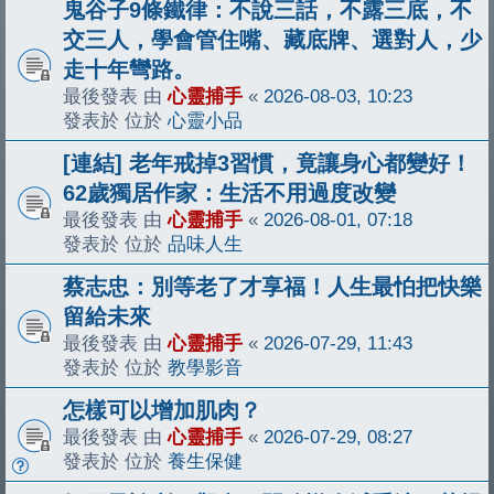
鬼谷子9條鐵律：不說三話，不露三底，不
交三人，學會管住嘴、藏底牌、選對人，少
走十年彎路。
最後發表 由
心靈捕手
«
2026-08-03, 10:23
發表於 位於
心靈小品
[連結] 老年戒掉3習慣，竟讓身心都變好！
62歲獨居作家：生活不用過度改變
最後發表 由
心靈捕手
«
2026-08-01, 07:18
發表於 位於
品味人生
蔡志忠：別等老了才享福！人生最怕把快樂
留給未來
最後發表 由
心靈捕手
«
2026-07-29, 11:43
發表於 位於
教學影音
怎樣可以增加肌肉？
最後發表 由
心靈捕手
«
2026-07-29, 08:27
發表於 位於
養生保健