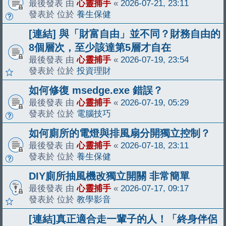
最後發表 由
心靈捕手
«
2026-07-21, 23:11
發表於 位於
養生保健
[連結] 與「財富自由」並不同？財務自由的
8個層次，至少該達第5層才自在
最後發表 由
心靈捕手
«
2026-07-19, 23:54
發表於 位於
投資理財
如何修復 msedge.exe 錯誤？
最後發表 由
心靈捕手
«
2026-07-19, 05:29
發表於 位於
電腦技巧
如何廁所的電燈與排風扇分開獨立控制？
最後發表 由
心靈捕手
«
2026-07-18, 23:11
發表於 位於
養生保健
DIY廁所抽風機改獨立開關 非常簡單
最後發表 由
心靈捕手
«
2026-07-17, 09:17
發表於 位於
教學影音
[連結]真正適合走一輩子的人！「終身伴侶