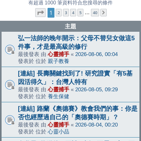
有超過 1000 筆資料符合您搜尋的條件
1
第
1
頁 (共
40
頁)
2
3
4
5
…
40
下一頁
主題
弘一法師的晚年開示：父母不替兒女做這5
件事，才是最高級的修行
最後發表 由
心靈捕手
«
2026-08-06, 00:04
發表於 位於
親子教養
[連結] 長壽關鍵找到了! 研究證實「有5基
因活得久」：台灣人特有
最後發表 由
心靈捕手
«
2026-08-05, 09:29
發表於 位於
養生保健
[連結] 路蘭《奧德賽》教會我們的事：你是
否也經歷過自己的「奧德賽時期」？
最後發表 由
心靈捕手
«
2026-08-04, 00:20
發表於 位於
心靈小品