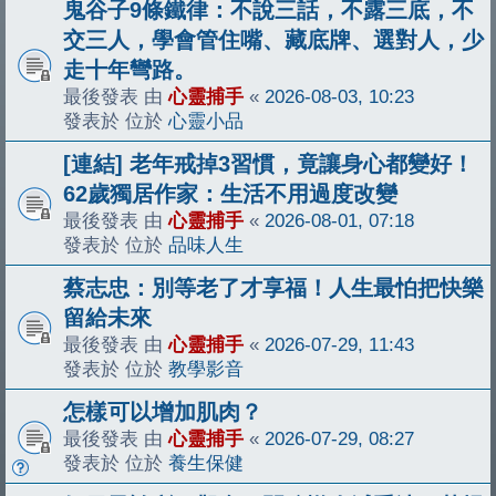
鬼谷子9條鐵律：不說三話，不露三底，不
交三人，學會管住嘴、藏底牌、選對人，少
走十年彎路。
最後發表 由
心靈捕手
«
2026-08-03, 10:23
發表於 位於
心靈小品
[連結] 老年戒掉3習慣，竟讓身心都變好！
62歲獨居作家：生活不用過度改變
最後發表 由
心靈捕手
«
2026-08-01, 07:18
發表於 位於
品味人生
蔡志忠：別等老了才享福！人生最怕把快樂
留給未來
最後發表 由
心靈捕手
«
2026-07-29, 11:43
發表於 位於
教學影音
怎樣可以增加肌肉？
最後發表 由
心靈捕手
«
2026-07-29, 08:27
發表於 位於
養生保健