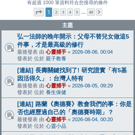
有超過 1000 筆資料符合您搜尋的條件
1
第
1
頁 (共
40
頁)
2
3
4
5
…
40
下一頁
主題
弘一法師的晚年開示：父母不替兒女做這5
件事，才是最高級的修行
最後發表 由
心靈捕手
«
2026-08-06, 00:04
發表於 位於
親子教養
[連結] 長壽關鍵找到了! 研究證實「有5基
因活得久」：台灣人特有
最後發表 由
心靈捕手
«
2026-08-05, 09:29
發表於 位於
養生保健
[連結] 路蘭《奧德賽》教會我們的事：你是
否也經歷過自己的「奧德賽時期」？
最後發表 由
心靈捕手
«
2026-08-04, 00:20
發表於 位於
心靈小品