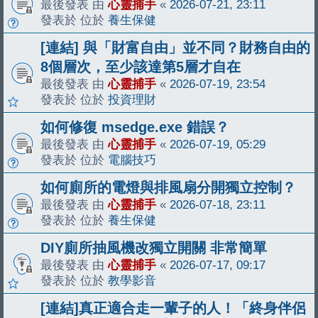
最後發表 由
心靈捕手
«
2026-07-21, 23:11
發表於 位於
養生保健
[連結] 與「財富自由」並不同？財務自由的
8個層次，至少該達第5層才自在
最後發表 由
心靈捕手
«
2026-07-19, 23:54
發表於 位於
投資理財
如何修復 msedge.exe 錯誤？
最後發表 由
心靈捕手
«
2026-07-19, 05:29
發表於 位於
電腦技巧
如何廁所的電燈與排風扇分開獨立控制？
最後發表 由
心靈捕手
«
2026-07-18, 23:11
發表於 位於
養生保健
DIY廁所抽風機改獨立開關 非常簡單
最後發表 由
心靈捕手
«
2026-07-17, 09:17
發表於 位於
教學影音
[連結]真正適合走一輩子的人！「終身伴侶