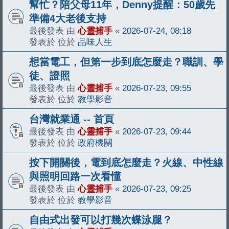
幫忙？陪父母11年，Denny提醒：50歲先
準備4大老後支持
最後發表 由
心靈捕手
«
2026-07-24, 08:18
發表於 位於
品味人生
想當電工，但第一步到底怎麼走？職訓、學
徒、證照
最後發表 由
心靈捕手
«
2026-07-23, 09:55
發表於 位於
教學影音
台灣就業通 -- 首頁
最後發表 由
心靈捕手
«
2026-07-23, 09:44
發表於 位於
政府機關
按下開關後，電到底怎麼走？火線、中性線
與照明回路一次看懂
最後發表 由
心靈捕手
«
2026-07-23, 09:25
發表於 位於
教學影音
自由式出發可以打幾次蝶泳腿？