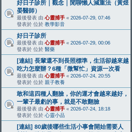
好日子診所｜觀念｜閒聊懶人減重法（黃煜
晏醫師）
最後發表 由
心靈捕手
«
2026-07-29, 07:46
發表於 位於
教學影音
好日子診所
最後發表 由
心靈捕手
«
2026-07-29, 00:06
發表於 位於
醫藥
[連結] 長輩還不到長照標準，生活卻越來越
吃力怎麼辦？6種「微幫忙」資源一次看
最後發表 由
心靈捕手
«
2026-07-24, 20:55
發表於 位於
親子教養
敢和這四種人翻臉，你的運才會越來越好，
一輩子最虧的事，就是不敢翻臉
最後發表 由
心靈捕手
«
2026-07-24, 18:18
發表於 位於
心靈小品
[連結] 80歲後哪些生活小事會開始需要人