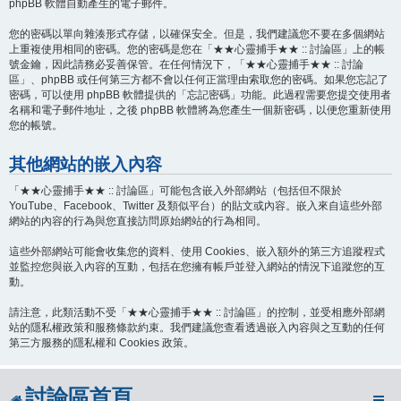
phpBB 軟體自動產生的電子郵件。
您的密碼以單向雜湊形式存儲，以確保安全。但是，我們建議您不要在多個網站
上重複使用相同的密碼。您的密碼是您在「★★心靈捕手★★ :: 討論區」上的帳
號金鑰，因此請務必妥善保管。在任何情況下，「★★心靈捕手★★ :: 討論
區」、phpBB 或任何第三方都不會以任何正當理由索取您的密碼。如果您忘記了
密碼，可以使用 phpBB 軟體提供的「忘記密碼」功能。此過程需要您提交使用者
名稱和電子郵件地址，之後 phpBB 軟體將為您產生一個新密碼，以便您重新使用
您的帳號。
其他網站的嵌入內容
「★★心靈捕手★★ :: 討論區」可能包含嵌入外部網站（包括但不限於
YouTube、Facebook、Twitter 及類似平台）的貼文或內容。嵌入來自這些外部
網站的內容的行為與您直接訪問原始網站的行為相同。
這些外部網站可能會收集您的資料、使用 Cookies、嵌入額外的第三方追蹤程式
並監控您與嵌入內容的互動，包括在您擁有帳戶並登入網站的情況下追蹤您的互
動。
請注意，此類活動不受「★★心靈捕手★★ :: 討論區」的控制，並受相應外部網
站的隱私權政策和服務條款約束。我們建議您查看透過嵌入內容與之互動的任何
第三方服務的隱私權和 Cookies 政策。
討論區首頁