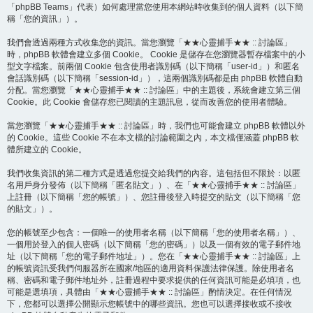
「phpBB Teams」代表）如何處理當您使用本網站時收集到的個人資料（以下簡
稱「您的資訊」）。
我們會透過兩種方式收集您的資訊。當您瀏覽「★★心靈捕手★★ :: 討論區」
時，phpBB 軟體會建立多個 Cookie。 Cookie 是儲存在您瀏覽器暫存檔案中的小
型文字檔案。前兩個 Cookie 包含使用者識別碼（以下簡稱「user-id」）和匿名
會話識別碼（以下簡稱「session-id」），這兩個識別碼都是由 phpBB 軟體自動
分配。當您瀏覽「★★心靈捕手★★ :: 討論區」中的主題後，系統會建立第三個
Cookie。此 Cookie 會儲存您已閱讀的主題訊息，從而改善您的使用者體驗。
當您瀏覽「★★心靈捕手★★ :: 討論區」時，我們也可能會建立 phpBB 軟體以外
的 Cookie。這些 Cookie 不在本文檔的討論範圍之內，本文檔僅涵蓋 phpBB 軟
體所建立的 Cookie。
我們收集資訊的第二種方式是透過您提交給我們的內容。這包括但不限於：以匿
名用戶身分發佈（以下簡稱「匿名貼文」）、在「★★心靈捕手★★ :: 討論區」
上註冊（以下簡稱「您的帳號」）、您註冊後登入時提交的貼文（以下簡稱「您
的貼文」）。
您的帳號至少包含：一個唯一的使用者名稱（以下簡稱「您的使用者名稱」）、
一個用於登入的個人密碼（以下簡稱「您的密碼」）以及一個有效的電子郵件地
址（以下簡稱「您的電子郵件地址」）。您在「★★心靈捕手★★ :: 討論區」上
的帳號資訊受我們伺服器所在國家/地區的適用資料保護法律保護。除使用者名
稱、密碼和電子郵件地址外，註冊過程中要求提供的任何資訊可能是必填項，也
可能是選填項，具體由「★★心靈捕手★★ :: 討論區」酌情決定。在任何情況
下，您都可以選擇公開顯示您帳號中的哪些資訊。您也可以選擇接收或不接收