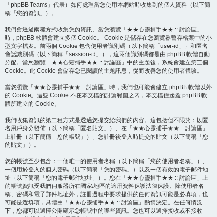
「phpBB Teams」代表）如何處理當您使用本網站時收集到的個人資料（以下簡
稱「您的資訊」）。
我們會透過兩種方式收集您的資訊。當您瀏覽「★★心靈捕手★★ :: 討論區」
時，phpBB 軟體會建立多個 Cookie。 Cookie 是儲存在您瀏覽器暫存檔案中的小
型文字檔案。前兩個 Cookie 包含使用者識別碼（以下簡稱「user-id」）和匿名
會話識別碼（以下簡稱「session-id」），這兩個識別碼都是由 phpBB 軟體自動
分配。當您瀏覽「★★心靈捕手★★ :: 討論區」中的主題後，系統會建立第三個
Cookie。此 Cookie 會儲存您已閱讀的主題訊息，從而改善您的使用者體驗。
當您瀏覽「★★心靈捕手★★ :: 討論區」時，我們也可能會建立 phpBB 軟體以外
的 Cookie。這些 Cookie 不在本文檔的討論範圍之內，本文檔僅涵蓋 phpBB 軟
體所建立的 Cookie。
我們收集資訊的第二種方式是透過您提交給我們的內容。這包括但不限於：以匿
名用戶身分發佈（以下簡稱「匿名貼文」）、在「★★心靈捕手★★ :: 討論區」
上註冊（以下簡稱「您的帳號」）、您註冊後登入時提交的貼文（以下簡稱「您
的貼文」）。
您的帳號至少包含：一個唯一的使用者名稱（以下簡稱「您的使用者名稱」）、
一個用於登入的個人密碼（以下簡稱「您的密碼」）以及一個有效的電子郵件地
址（以下簡稱「您的電子郵件地址」）。您在「★★心靈捕手★★ :: 討論區」上
的帳號資訊受我們伺服器所在國家/地區的適用資料保護法律保護。除使用者名
稱、密碼和電子郵件地址外，註冊過程中要求提供的任何資訊可能是必填項，也
可能是選填項，具體由「★★心靈捕手★★ :: 討論區」酌情決定。在任何情況
下，您都可以選擇公開顯示您帳號中的哪些資訊。您也可以選擇接收或不接收