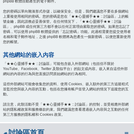
phpBB 軟體自動產生的電子郵件。
您的密碼以單向雜湊形式存儲，以確保安全。但是，我們建議您不要在多個網站
上重複使用相同的密碼。您的密碼是您在「★★心靈捕手★★ :: 討論區」上的帳
號金鑰，因此請務必妥善保管。在任何情況下，「★★心靈捕手★★ :: 討論
區」、phpBB 或任何第三方都不會以任何正當理由索取您的密碼。如果您忘記了
密碼，可以使用 phpBB 軟體提供的「忘記密碼」功能。此過程需要您提交使用者
名稱和電子郵件地址，之後 phpBB 軟體將為您產生一個新密碼，以便您重新使用
您的帳號。
其他網站的嵌入內容
「★★心靈捕手★★ :: 討論區」可能包含嵌入外部網站（包括但不限於
YouTube、Facebook、Twitter 及類似平台）的貼文或內容。嵌入來自這些外部
網站的內容的行為與您直接訪問原始網站的行為相同。
這些外部網站可能會收集您的資料、使用 Cookies、嵌入額外的第三方追蹤程式
並監控您與嵌入內容的互動，包括在您擁有帳戶並登入網站的情況下追蹤您的互
動。
請注意，此類活動不受「★★心靈捕手★★ :: 討論區」的控制，並受相應外部網
站的隱私權政策和服務條款約束。我們建議您查看透過嵌入內容與之互動的任何
第三方服務的隱私權和 Cookies 政策。
討論區首頁