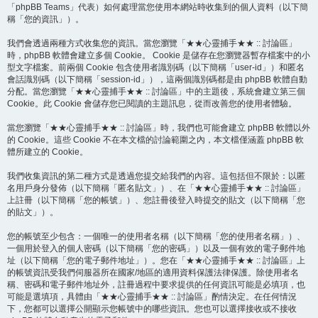
「phpBB Teams」代表）如何處理當您使用本網站時收集到的個人資料（以下簡
稱「您的資訊」）。
我們會透過兩種方式收集您的資訊。當您瀏覽「★★心靈捕手★★ :: 討論區」
時，phpBB 軟體會建立多個 Cookie。 Cookie 是儲存在您瀏覽器暫存檔案中的小
型文字檔案。前兩個 Cookie 包含使用者識別碼（以下簡稱「user-id」）和匿名
會話識別碼（以下簡稱「session-id」），這兩個識別碼都是由 phpBB 軟體自動
分配。當您瀏覽「★★心靈捕手★★ :: 討論區」中的主題後，系統會建立第三個
Cookie。此 Cookie 會儲存您已閱讀的主題訊息，從而改善您的使用者體驗。
當您瀏覽「★★心靈捕手★★ :: 討論區」時，我們也可能會建立 phpBB 軟體以外
的 Cookie。這些 Cookie 不在本文檔的討論範圍之內，本文檔僅涵蓋 phpBB 軟
體所建立的 Cookie。
我們收集資訊的第二種方式是透過您提交給我們的內容。這包括但不限於：以匿
名用戶身分發佈（以下簡稱「匿名貼文」）、在「★★心靈捕手★★ :: 討論區」
上註冊（以下簡稱「您的帳號」）、您註冊後登入時提交的貼文（以下簡稱「您
的貼文」）。
您的帳號至少包含：一個唯一的使用者名稱（以下簡稱「您的使用者名稱」）、
一個用於登入的個人密碼（以下簡稱「您的密碼」）以及一個有效的電子郵件地
址（以下簡稱「您的電子郵件地址」）。您在「★★心靈捕手★★ :: 討論區」上
的帳號資訊受我們伺服器所在國家/地區的適用資料保護法律保護。除使用者名
稱、密碼和電子郵件地址外，註冊過程中要求提供的任何資訊可能是必填項，也
可能是選填項，具體由「★★心靈捕手★★ :: 討論區」酌情決定。在任何情況
下，您都可以選擇公開顯示您帳號中的哪些資訊。您也可以選擇接收或不接收