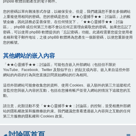
phpBB 軟體自動產生的電子郵件。
您的密碼以單向雜湊形式存儲，以確保安全。但是，我們建議您不要在多個網站
上重複使用相同的密碼。您的密碼是您在「★★心靈捕手★★ :: 討論區」上的帳
號金鑰，因此請務必妥善保管。在任何情況下，「★★心靈捕手★★ :: 討論
區」、phpBB 或任何第三方都不會以任何正當理由索取您的密碼。如果您忘記了
密碼，可以使用 phpBB 軟體提供的「忘記密碼」功能。此過程需要您提交使用者
名稱和電子郵件地址，之後 phpBB 軟體將為您產生一個新密碼，以便您重新使用
您的帳號。
其他網站的嵌入內容
「★★心靈捕手★★ :: 討論區」可能包含嵌入外部網站（包括但不限於
YouTube、Facebook、Twitter 及類似平台）的貼文或內容。嵌入來自這些外部
網站的內容的行為與您直接訪問原始網站的行為相同。
這些外部網站可能會收集您的資料、使用 Cookies、嵌入額外的第三方追蹤程式
並監控您與嵌入內容的互動，包括在您擁有帳戶並登入網站的情況下追蹤您的互
動。
請注意，此類活動不受「★★心靈捕手★★ :: 討論區」的控制，並受相應外部網
站的隱私權政策和服務條款約束。我們建議您查看透過嵌入內容與之互動的任何
第三方服務的隱私權和 Cookies 政策。
討論區首頁