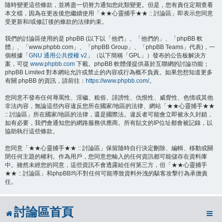
隨時變更這些條款，並將盡一切努力通知您此類變更。但是，您有責任定期查看
本文檔，因為在更改後您繼續使用「★★心靈捕手★★ :: 討論區」即表示您同意
受更新和/或修訂後的條款的法律約束。
我們的討論區使用的是 phpBB (以下以「他們」、「他們的」、「phpBB 軟
體」、「www.phpbb.com」、「phpBB Group」、「phpBB Teams」代表)，一
個根據「
GNU 通用公共授權 v2
」（以下簡稱「GPL」）發布的公告板解決方
案，可從
www.phpbb.com
下載。phpBB 軟體僅提供基於互聯網的討論功能；
phpBB Limited 對本網站允許或禁止的內容或行為概不負責。如果您想知道更多
有關 phpBB 的資訊，請前往：
https://www.phpbb.com/
。
您同意不發布任何辱罵性、淫穢、粗俗、誹謗性、仇恨性、威脅性、色情或其他
非法內容，無論這些內容違反您所在國家/地區的法律、網站「★★心靈捕手★★
:: 討論區」所在國家/地區的法律，還是國際法。違反者可能會立即被永久封鎖，
如有必要，我們會通知您的網路服務供應商。所有貼文的IP位址都會被記錄，以
協助執行這些條款。
您同意「★★心靈捕手★★ :: 討論區」保留隨時自行決定刪除、編輯、移動或關
閉任何主題的權利。作為用戶，您同意您輸入的任何資訊都可能儲存在資料庫
中。雖然未經您的同意，這些資訊不會透露給任何第三方，但「★★心靈捕手
★★ :: 討論區」和phpBB均不對任何可能導致資料外洩的駭客攻擊行為承擔責
任。
討論區首頁