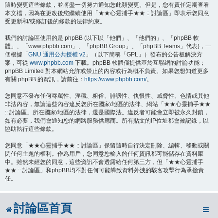
隨時變更這些條款，並將盡一切努力通知您此類變更。但是，您有責任定期查看
本文檔，因為在更改後您繼續使用「★★心靈捕手★★ :: 討論區」即表示您同意
受更新和/或修訂後的條款的法律約束。
我們的討論區使用的是 phpBB (以下以「他們」、「他們的」、「phpBB 軟
體」、「www.phpbb.com」、「phpBB Group」、「phpBB Teams」代表)，一
個根據「
GNU 通用公共授權 v2
」（以下簡稱「GPL」）發布的公告板解決方
案，可從
www.phpbb.com
下載。phpBB 軟體僅提供基於互聯網的討論功能；
phpBB Limited 對本網站允許或禁止的內容或行為概不負責。如果您想知道更多
有關 phpBB 的資訊，請前往：
https://www.phpbb.com/
。
您同意不發布任何辱罵性、淫穢、粗俗、誹謗性、仇恨性、威脅性、色情或其他
非法內容，無論這些內容違反您所在國家/地區的法律、網站「★★心靈捕手★★
:: 討論區」所在國家/地區的法律，還是國際法。違反者可能會立即被永久封鎖，
如有必要，我們會通知您的網路服務供應商。所有貼文的IP位址都會被記錄，以
協助執行這些條款。
您同意「★★心靈捕手★★ :: 討論區」保留隨時自行決定刪除、編輯、移動或關
閉任何主題的權利。作為用戶，您同意您輸入的任何資訊都可能儲存在資料庫
中。雖然未經您的同意，這些資訊不會透露給任何第三方，但「★★心靈捕手
★★ :: 討論區」和phpBB均不對任何可能導致資料外洩的駭客攻擊行為承擔責
任。
討論區首頁