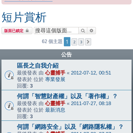
短片賞析
搜尋
進階搜尋
版面已鎖定
1
62 個主題
2
3
下一頁
公告
區長之自我介紹
最後發表 由
心靈捕手
«
2012-07-12, 00:51
發表於 位於
專業發展
回覆:
3
何謂「智慧財產權」以及「著作權」？
最後發表 由
心靈捕手
«
2011-07-27, 08:18
發表於 位於
最新消息
回覆:
3
何謂「網路安全」以及「網路隱私權」？