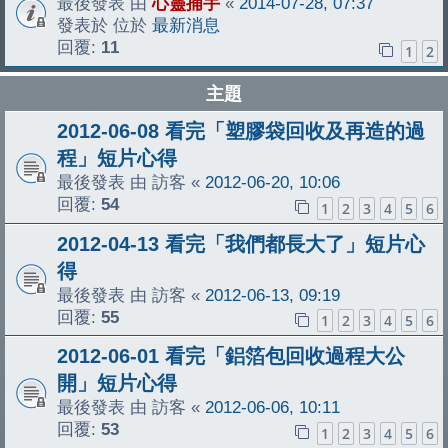
最後發表 由
心靈捕手
«
2014-07-28, 07:37
發表於 位於
最新消息
回覆:
11
1
2
主題
2012-06-08 看完「塑膠袋回收及再造的過
程」短片心得
最後發表 由
訪客
«
2012-06-20, 10:06
回覆:
54
1
2
3
4
5
6
2012-04-13 看完「我們都長大了」短片心
得
最後發表 由
訪客
«
2012-06-13, 09:19
回覆:
55
1
2
3
4
5
6
2012-06-01 看完「鋁箔包回收過程大公
開」短片心得
最後發表 由
訪客
«
2012-06-06, 10:11
回覆:
53
1
2
3
4
5
6