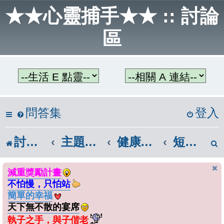
★★心靈捕手★★ :: 討論
區
問答集
登入
討論區首頁
主題教學區
健康與體育
短片賞析
減重獎勵計畫
不怕慢，只怕站
簡單的幸福
天下無不散的宴席
執子之手，與子偕老