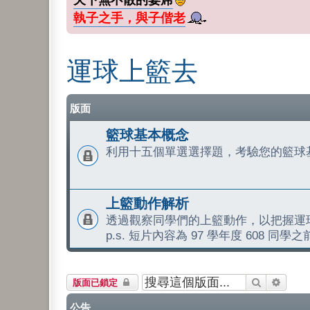
執子之手，與子偕老
運球上籃去
版面
籃球基本概念
利用十五個單選選擇題，考驗您的籃球
上籃動作解析
透過觀察同學們的上籃動作，以把握運
p.s. 短片內容為 97 學年度 608 同
搜尋
進階搜
版面已鎖定
公告