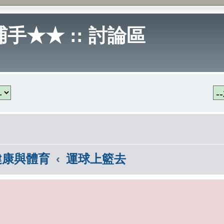
手★★ :: 討論區
健康與體育
運球上籃去