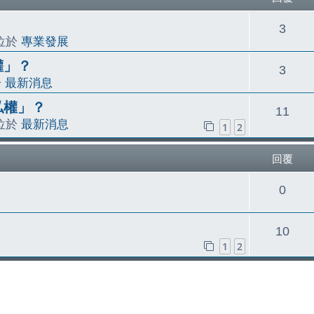
回
3
 位於
專業發展
覆
權」？
回
3
於
最新消息
覆
私權」？
回
11
 位於
最新消息
1
2
覆
回覆
回
0
覆
回
10
1
2
覆