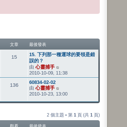
文章
最後發表
最
15. 下列那一種運球的要領是錯
文
15
後
誤的？
發
由
心靈捕手
檢
章
表
2010-10-09, 11:38
視
最
最
60834-02-02
文
136
後
由
心靈捕手
檢
後
發
2010-10-23, 13:00
視
發
章
表
最
表
後
發
2 個主題 • 第
1
頁 (共
1
頁)
表
觀看
最後發表