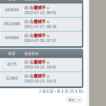
最
由
心靈捕手
觀
160545
後
2012-07-12, 00:51
發
看
最
由
心靈捕手
表
觀
2511666
後
2011-07-27, 08:18
發
看
最
由
心靈捕手
表
觀
424084
後
2014-07-28, 07:37
發
看
表
觀看
最後發表
最
由
心靈捕手
觀
4275
後
2010-10-12, 19:41
發
看
最
由
心靈捕手
表
觀
12363
後
2010-10-12, 19:11
發
看
表
2 個主題 • 第
1
頁 (共
1
頁)
前往