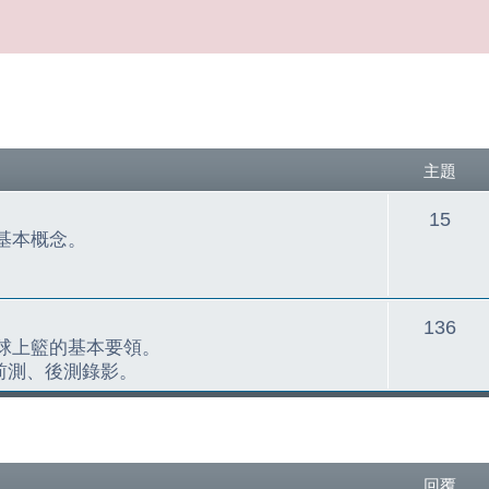
主題
主
15
基本概念。
題
主
136
球上籃的基本要領。
題
學之前測、後測錄影。
尋
回覆