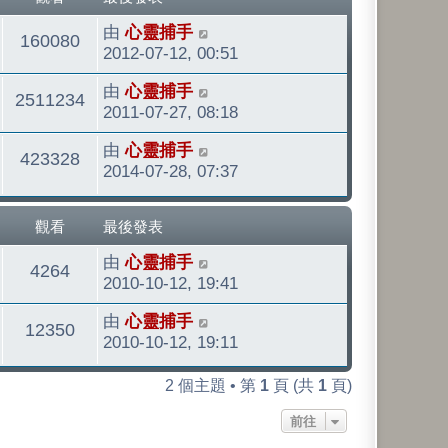
最
由
心靈捕手
觀
160080
後
2012-07-12, 00:51
發
看
最
由
心靈捕手
表
觀
2511234
後
2011-07-27, 08:18
發
看
最
由
心靈捕手
表
觀
423328
後
2014-07-28, 07:37
發
看
表
觀看
最後發表
最
由
心靈捕手
觀
4264
後
2010-10-12, 19:41
發
看
最
由
心靈捕手
表
觀
12350
後
2010-10-12, 19:11
發
看
表
2 個主題 • 第
1
頁 (共
1
頁)
前往