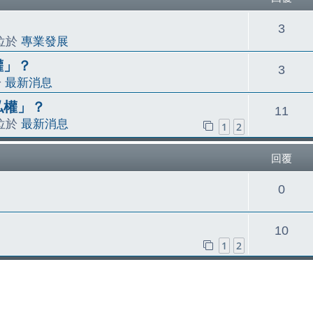
回
3
 位於
專業發展
覆
權」？
回
3
於
最新消息
覆
私權」？
回
11
 位於
最新消息
1
2
覆
回覆
回
0
覆
回
10
1
2
覆