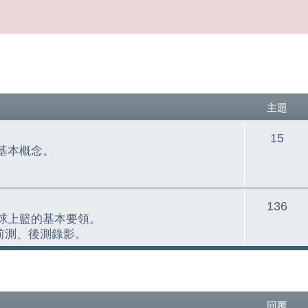
主題
主
15
基本概念。
題
主
136
球上籃的基本要領。
題
學之前測、後測錄影。
尋
回覆