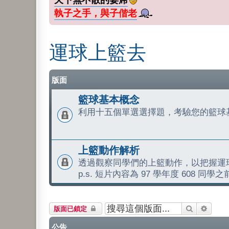
執子之手，與子偕老
運球上籃去
版面
籃球基本概念
利用十五個單選選擇題，考驗您的籃球
上籃動作解析
透過觀察同學們的上籃動作，以把握運
p.s. 短片內容為 97 學年度 608 同
搜尋
進階搜
版面已鎖定
公告