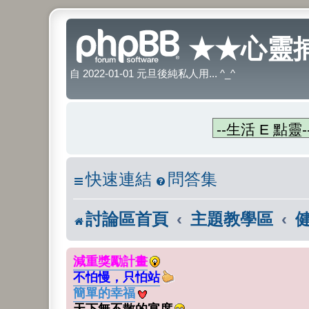
★★心靈捕
自 2022-01-01 元旦後純私人用... ^_^
快速連結
問答集
討論區首頁
主題教學區
減重獎勵計畫
不怕慢，只怕站
簡單的幸福
天下無不散的宴席