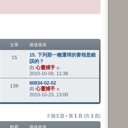
文章
最後發表
最
15. 下列那一種運球的要領是錯
文
15
後
誤的？
發
由
心靈捕手
檢
章
表
2010-10-09, 11:38
視
最
最
60834-02-02
文
136
後
由
心靈捕手
檢
後
發
2010-10-23, 13:00
視
發
章
表
最
表
後
發
2 個主題 • 第
1
頁 (共
1
頁)
表
觀看
最後發表