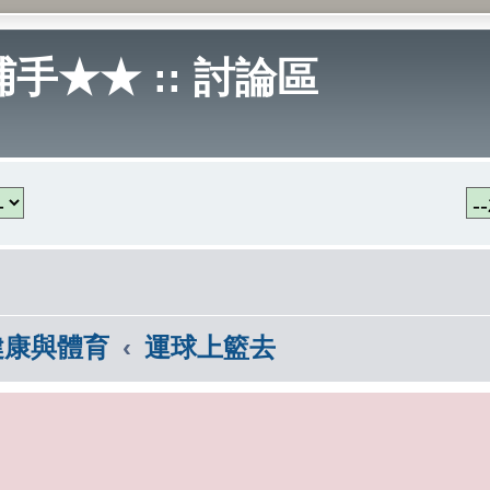
手★★ :: 討論區
健康與體育
運球上籃去