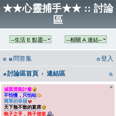
★★心靈捕手★★ :: 討論
區
問答集
登入
討論區首頁
連結區
減重獎勵計畫
不怕慢，只怕站
簡單的幸福
天下無不散的宴席
執子之手，與子偕老