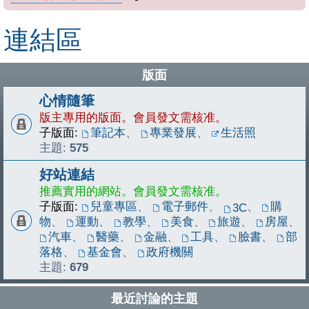
連結區
版面
心情隨筆
版主專用的版面。會員發文需核准。
子版面:
筆記本
、
專業發展
、
生活照
主題:
575
好站連結
推薦實用的網站。會員發文需核准。
子版面:
兒童專區
、
電子郵件
、
、
購
3C
物
、
運動
、
教學
、
美食
、
旅遊
、
房屋
、
汽車
、
醫藥
、
金融
、
工具
、
臉書
、
部
落格
、
基金會
、
政府機關
主題:
679
最近討論的主題