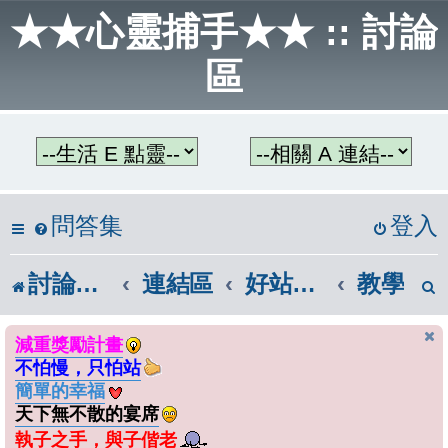
★★心靈捕手★★ :: 討論
區
問答集
登入
討論區首頁
連結區
好站連結
教學
減重獎勵計畫
不怕慢，只怕站
簡單的幸福
天下無不散的宴席
執子之手，與子偕老