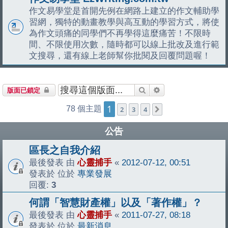
作文易學堂是首開先例在網路上建立的作文輔助學
習網，獨特的動畫教學與高互動的學習方式，將使
為作文頭痛的同學們不再學得這麼痛苦！不限時
間、不限使用次數，隨時都可以線上批改及進行範
文搜尋，還有線上老師幫你批閱及回覆問題喔！
搜尋
進階搜尋
版面已鎖定
1
78 個主題
2
3
4
下一頁
公告
區長之自我介紹
最後發表 由
心靈捕手
«
2012-07-12, 00:51
發表於 位於
專業發展
回覆:
3
何謂「智慧財產權」以及「著作權」？
最後發表 由
心靈捕手
«
2011-07-27, 08:18
發表於 位於
最新消息