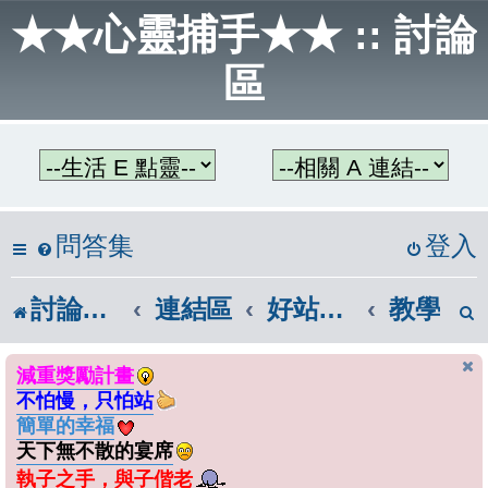
★★心靈捕手★★ :: 討論
區
問答集
登入
討論區首頁
連結區
好站連結
教學
減重獎勵計畫
不怕慢，只怕站
簡單的幸福
天下無不散的宴席
執子之手，與子偕老