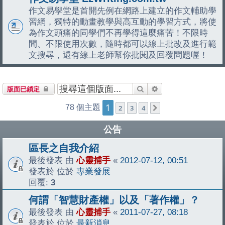
作文易學堂是首開先例在網路上建立的作文輔助學
習網，獨特的動畫教學與高互動的學習方式，將使
為作文頭痛的同學們不再學得這麼痛苦！不限時
間、不限使用次數，隨時都可以線上批改及進行範
文搜尋，還有線上老師幫你批閱及回覆問題喔！
搜尋
進階搜尋
版面已鎖定
1
78 個主題
2
3
4
下一頁
公告
區長之自我介紹
最後發表 由
心靈捕手
«
2012-07-12, 00:51
發表於 位於
專業發展
回覆:
3
何謂「智慧財產權」以及「著作權」？
最後發表 由
心靈捕手
«
2011-07-27, 08:18
發表於 位於
最新消息