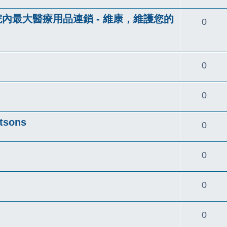
覆
院內最大醫療用品連鎖 - 維康，維護您的
回
0
覆
回
0
覆
回
0
覆
sons
回
0
覆
回
0
覆
回
0
覆
回
0