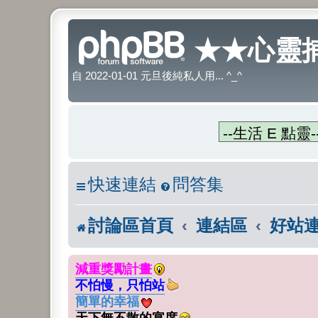
★★心靈捕
自 2022-01-01 元旦後純私人用... ^_^
快速連結
問答集
討論區首頁
連結區
好站
減重獎勵計畫
不怕慢，只怕站
簡單的幸福
天下無不散的宴席