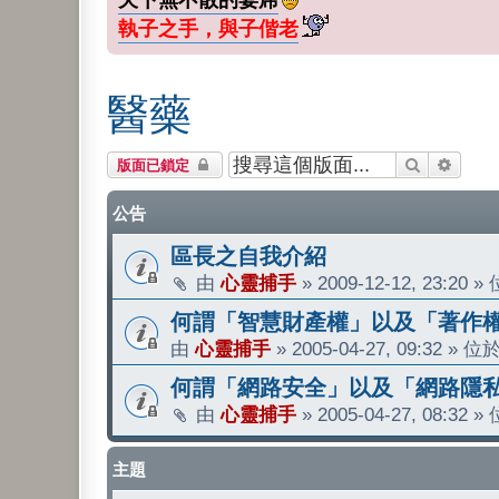
執子之手，與子偕老
醫藥
搜尋
進階搜
版面已鎖定
公告
區長之自我介紹
由
心靈捕手
»
2009-12-12, 23:20
»
何謂「智慧財產權」以及「著作
由
心靈捕手
»
2005-04-27, 09:32
» 位
何謂「網路安全」以及「網路隱
由
心靈捕手
»
2005-04-27, 08:32
»
主題