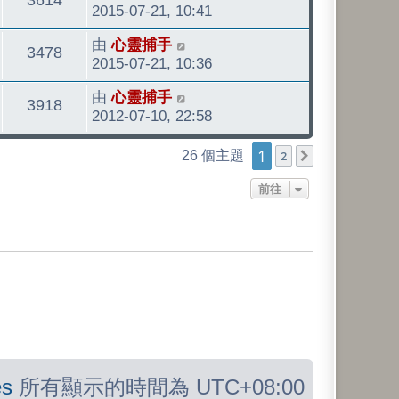
後
2015-07-21, 10:41
發
看
最
由
心靈捕手
表
觀
3478
後
2015-07-21, 10:36
發
看
最
由
心靈捕手
表
觀
3918
後
2012-07-10, 22:58
發
看
1
表
26 個主題
2
下一頁
前往
s
所有顯示的時間為
UTC+08:00