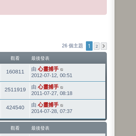
1
26 個主題
2
下一頁
觀看
最後發表
最
由
心靈捕手
觀
160811
後
2012-07-12, 00:51
發
看
最
由
心靈捕手
表
觀
2511919
後
2011-07-27, 08:18
發
看
最
由
心靈捕手
表
觀
424540
後
2014-07-28, 07:37
發
看
表
觀看
最後發表