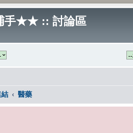
手★★ :: 討論區
連結
醫藥