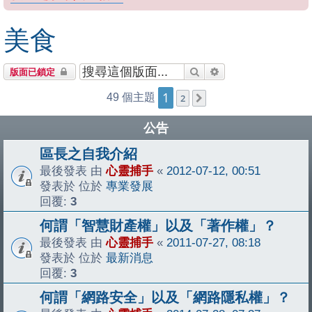
美食
搜尋
進階搜尋
版面已鎖定
1
49 個主題
2
下一頁
公告
區長之自我介紹
最後發表 由
心靈捕手
«
2012-07-12, 00:51
發表於 位於
專業發展
回覆:
3
何謂「智慧財產權」以及「著作權」？
最後發表 由
心靈捕手
«
2011-07-27, 08:18
發表於 位於
最新消息
回覆:
3
何謂「網路安全」以及「網路隱私權」？