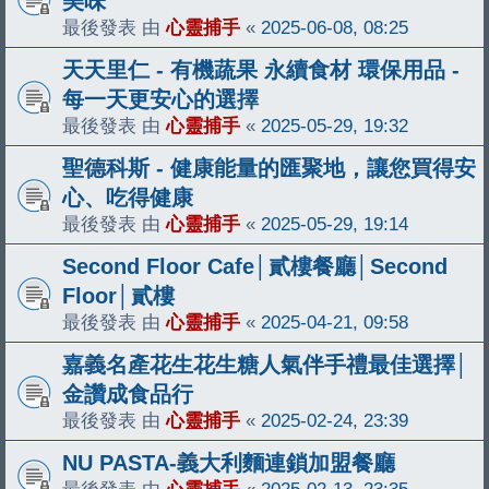
美味
最後發表 由
心靈捕手
«
2025-06-08, 08:25
天天里仁 - 有機蔬果 永續食材 環保用品 -
每一天更安心的選擇
最後發表 由
心靈捕手
«
2025-05-29, 19:32
聖德科斯 - 健康能量的匯聚地，讓您買得安
心、吃得健康
最後發表 由
心靈捕手
«
2025-05-29, 19:14
Second Floor Cafe│貳樓餐廳│Second
Floor│貳樓
最後發表 由
心靈捕手
«
2025-04-21, 09:58
嘉義名產花生花生糖人氣伴手禮最佳選擇│
金讚成食品行
最後發表 由
心靈捕手
«
2025-02-24, 23:39
NU PASTA-義大利麵連鎖加盟餐廳
最後發表 由
心靈捕手
«
2025-02-13, 23:35