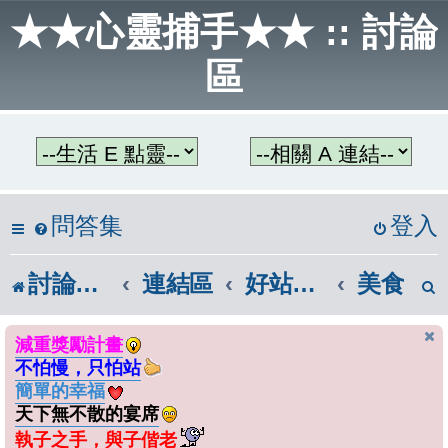
★★心靈捕手★★ :: 討論
區
問答集
登入
討論區首頁
連結區
好站連結
美食
減重獎勵計畫
不怕慢，只怕站
簡單的幸福
天下無不散的宴席
執子之手，與子偕老