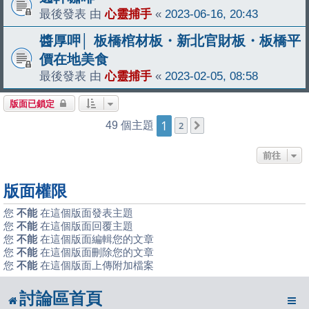
最後發表 由
心靈捕手
«
2023-06-16, 20:43
醬厚呷│ 板橋棺材板・新北官財板・板橋平
價在地美食
最後發表 由
心靈捕手
«
2023-02-05, 08:58
版面已鎖定
1
49 個主題
2
下一頁
前往
版面權限
您
不能
在這個版面發表主題
您
不能
在這個版面回覆主題
您
不能
在這個版面編輯您的文章
您
不能
在這個版面刪除您的文章
您
不能
在這個版面上傳附加檔案
討論區首頁