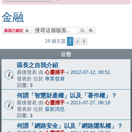
金融
搜尋
進階搜尋
版面已鎖定
1
29 個主題
2
下一頁
公告
區長之自我介紹
最後發表 由
心靈捕手
«
2012-07-12, 00:51
發表於 位於
專業發展
回覆:
3
何謂「智慧財產權」以及「著作權」？
最後發表 由
心靈捕手
«
2011-07-27, 08:18
發表於 位於
最新消息
回覆:
3
何謂「網路安全」以及「網路隱私權」？