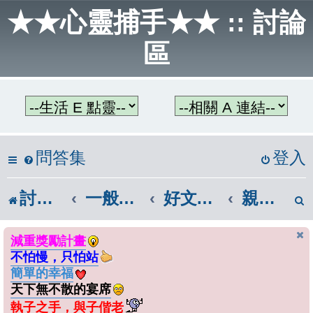
★★心靈捕手★★ :: 討論
區
問答集
登入
討論區首頁
一般話題區
好文章共讀
親子教養
減重獎勵計畫
不怕慢，只怕站
簡單的幸福
天下無不散的宴席
執子之手，與子偕老