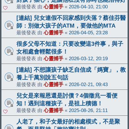
最後發表 由
心靈捕手
«
2026-04-10, 21:00
[連結] 兒女連假不回家感到失落？蔡佳芬醫
師：別做大孩子的ATM，要做他的MTA
最後發表 由
心靈捕手
«
2026-04-05, 23:28
很多父母不知道：只要改變這3件事，與子
女相處會輕鬆很多！
最後發表 由
心靈捕手
«
2026-03-12, 20:19
[連結] 不想讓孩子缺乏自信成「媽寶」，教
養上千萬別說五句話
最後發表 由
心靈捕手
«
2026-02-21, 09:43
兒女是來報恩還是討債？4個徵兆一看便
知！遇到這種孩子，是祖上積德！
最後發表 由
心靈捕手
«
2025-08-26, 21:11
人老了，和子女最好的相處模式，不是聚