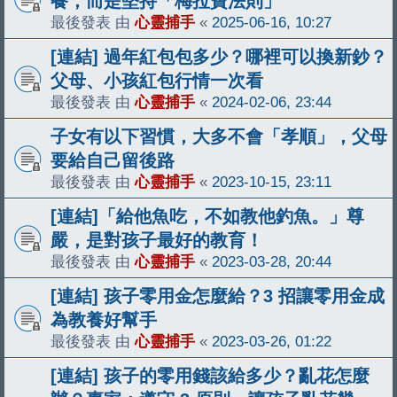
餐，而是堅持「梅拉寶法則」
最後發表 由
心靈捕手
«
2025-06-16, 10:27
[連結] 過年紅包包多少？哪裡可以換新鈔？
父母、小孩紅包行情一次看
最後發表 由
心靈捕手
«
2024-02-06, 23:44
子女有以下習慣，大多不會「孝順」，父母
要給自己留後路
最後發表 由
心靈捕手
«
2023-10-15, 23:11
[連結]「給他魚吃，不如教他釣魚。」尊
嚴，是對孩子最好的教育！
最後發表 由
心靈捕手
«
2023-03-28, 20:44
[連結] 孩子零用金怎麼給？3 招讓零用金成
為教養好幫手
最後發表 由
心靈捕手
«
2023-03-26, 01:22
[連結] 孩子的零用錢該給多少？亂花怎麼