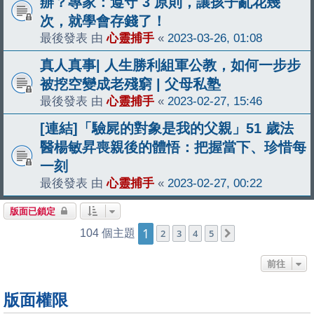
辦？專家：遵守 3 原則，讓孩子亂花幾
次，就學會存錢了！
最後發表 由
心靈捕手
«
2023-03-26, 01:08
真人真事| 人生勝利組軍公教，如何一步步
被挖空變成老殘窮 | 父母私塾
最後發表 由
心靈捕手
«
2023-02-27, 15:46
[連結]「驗屍的對象是我的父親」51 歲法
醫楊敏昇喪親後的體悟：把握當下、珍惜每
一刻
最後發表 由
心靈捕手
«
2023-02-27, 00:22
版面已鎖定
1
104 個主題
2
3
4
5
下一頁
前往
版面權限