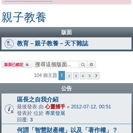
親子教養
版面
教育－親子教養－天下雜誌
搜尋
進階搜尋
版面已鎖定
1
104 個主題
2
3
4
5
下一頁
公告
區長之自我介紹
最後發表 由
心靈捕手
«
2012-07-12, 00:51
發表於 位於
專業發展
回覆:
3
何謂「智慧財產權」以及「著作權」？