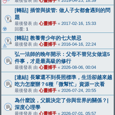
最後發表 由
心靈捕手
«
2019-04-25, 18:39
[轉貼] 插管與拔管: 做人子女都會遇到的問
題
最後發表 由
心靈捕手
«
2017-02-16, 15:33
回覆:
1
[轉貼] 教養青少年的七大禁忌
最後發表 由
心靈捕手
«
2016-04-16, 22:24
弘一法師的晚年開示：父母不替兒女做這5
件事，才是最高級的修行
最後發表 由
心靈捕手
«
2026-08-06, 00:04
[連結] 長輩還不到長照標準，生活卻越來越
吃力怎麼辦？6種「微幫忙」資源一次看
最後發表 由
心靈捕手
«
2026-07-24, 20:55
為什麼說，父親決定了你與世界的關係？|
深度心理學
最後發表 由
心靈捕手
«
2026-07-01, 05:57