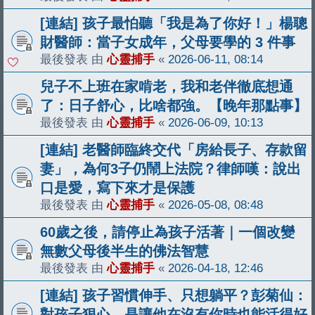
[連結] 孩子最怕聽「我是為了你好！」楊聰
財醫師：當子女成年，父母要學的 3 件事
最後發表 由
心靈捕手
«
2026-06-11, 08:14
兒子不上班在家啃老，我和老伴徹底想通
了：日子舒心，比啥都強。【晚年那點事】
最後發表 由
心靈捕手
«
2026-06-09, 10:13
[連結] 老醫師臨終交代「房給長子、存款留
妻」，為何3子仍鬧上法院？律師嘆：說出
口是愛，寫下來才是保護
最後發表 由
心靈捕手
«
2026-05-08, 08:48
60歲之後，請停止為孩子活著｜一個改變
無數父母後半生的佛法智慧
最後發表 由
心靈捕手
«
2026-04-18, 12:46
[連結] 孩子習慣伸手、只想躺平？彭菊仙：
對孩子狠心，是讓他在沒有你時也能活得好