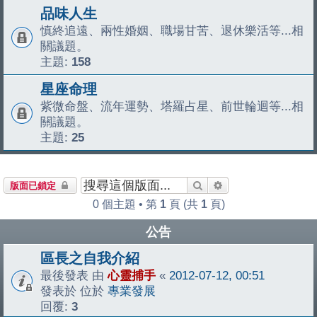
品味人生
慎終追遠、兩性婚姻、職場甘苦、退休樂活等...相
關議題。
主題:
158
星座命理
紫微命盤、流年運勢、塔羅占星、前世輪迴等...相
關議題。
主題:
25
搜尋
進階搜尋
版面已鎖定
0 個主題 • 第
1
頁 (共
1
頁)
公告
區長之自我介紹
最後發表 由
心靈捕手
«
2012-07-12, 00:51
發表於 位於
專業發展
回覆:
3