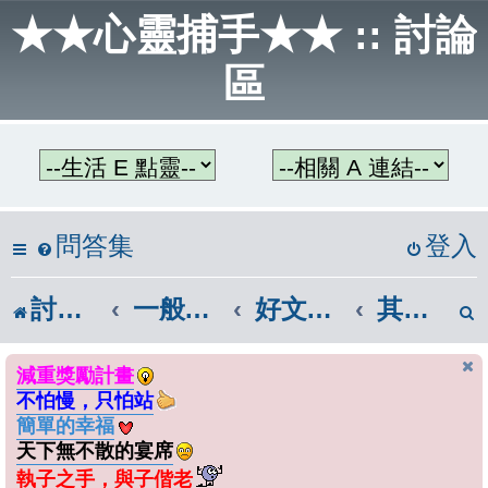
★★心靈捕手★★ :: 討論
區
問答集
登入
討論區首頁
一般話題區
好文章共讀
其他分類
減重獎勵計畫
不怕慢，只怕站
簡單的幸福
天下無不散的宴席
執子之手，與子偕老