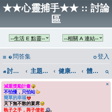
★★心靈捕手★★ :: 討論
區
問答集
登入
討論區首頁
主題教學區
健康與體育
體適能
減重獎勵計畫
不怕慢，只怕站
簡單的幸福
天下無不散的宴席
執子之手，與子偕老