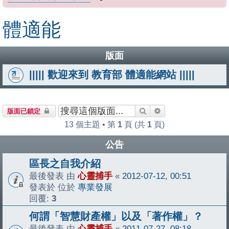
體適能
版面
||||| 歡迎來到 教育部 體適能網站 |||||
搜尋
進階搜尋
版面已鎖定
13 個主題 • 第
1
頁 (共
1
頁)
公告
區長之自我介紹
最後發表 由
心靈捕手
«
2012-07-12, 00:51
發表於 位於
專業發展
回覆:
3
何謂「智慧財產權」以及「著作權」？
最後發表 由
心靈捕手
«
2011-07-27, 08:18