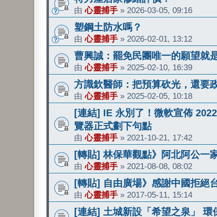
由
心靈捕手
»
2026-03-05, 09:16
塑鋼土防水嗎？
由
心靈捕手
»
2026-02-01, 13:12
曹興誠：罷免民團唯一的願望就
由
心靈捕手
»
2025-02-10, 16:39
方識欽醫師：把預算砍光，還要
由
心靈捕手
»
2025-02-05, 10:18
[連結] IE 永別了！微軟宣佈 2
覽器正式劃下句點
由
心靈捕手
»
2021-10-21, 17:42
[轉貼] 林保華觀點》阿北阿公
由
心靈捕手
»
2021-08-08, 08:02
[轉貼] 自由廣場》感謝中國拒
由
心靈捕手
»
2017-05-11, 15:14
[連結] 土城新設「希望之泉」 