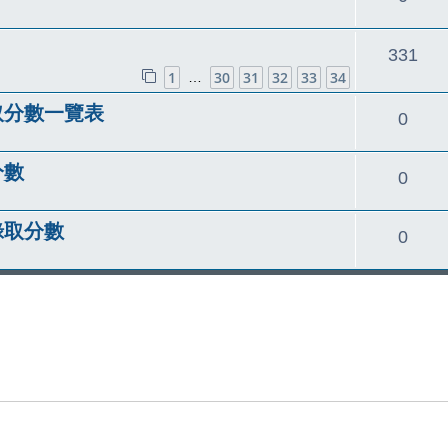
覆
回
331
1
30
31
32
33
34
…
覆
取分數一覽表
回
0
覆
分數
回
0
覆
錄取分數
回
0
覆