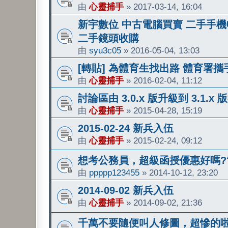
由
心靈捕手
»
2017-03-14, 16:04
新宇數位 中古電腦買賣 二手手機收
二手鏡頭收購
由
syu3c05
»
2016-05-04, 13:03
[轉貼] 為體育生找出路 體育署
由
心靈捕手
»
2016-02-04, 11:12
討論區由 3.0.x 版升級到 3.1.x
由
心靈捕手
»
2015-04-28, 15:19
2015-02-24 新兵入伍
由
心靈捕手
»
2015-02-24, 09:12
想考公務員，超級函授優惠好嗎?
由
ppppp123455
»
2014-10-12, 23:20
2014-09-02 新兵入伍
由
心靈捕手
»
2014-09-02, 21:36
千萬不要隨便叫人修圖，超慘的