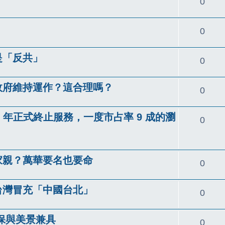
回
0
覆
回
0
覆
是「反共」
回
0
覆
政府維持運作？這合理嗎？
回
0
覆
022 年正式終止服務，一度市占率 9 成的瀏
回
0
覆
一家親？萬華要名也要命
回
0
覆
絕台灣冒充「中國台北」
回
0
覆
環保與美景兼具
回
0