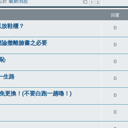
 位於
最新消息
1
2
覆
回覆
以放鞋櫃？
回
0
覆
簡論撤離臉書之必要
回
0
覆
羞恥
回
0
覆
一生路
回
0
覆
用免更換！(不要白跑一趟嚕！)
回
0
覆
回
0
覆