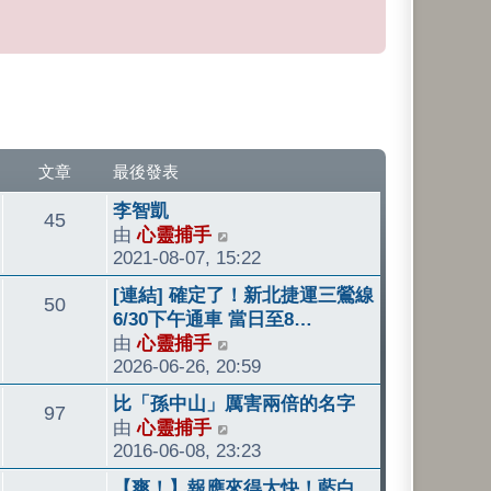
文章
最後發表
最
李智凱
文
45
後
由
心靈捕手
檢
發
2021-08-07, 15:22
視
章
表
最
最
[連結] 確定了！新北捷運三鶯線
文
50
後
後
6/30下午通車 當日至8…
發
發
由
心靈捕手
檢
章
表
表
2026-06-26, 20:59
視
最
最
比「孫中山」厲害兩倍的名字
文
97
後
後
由
心靈捕手
檢
發
發
2016-06-08, 23:23
視
章
表
表
最
最
【爽！】報應來得太快！藍白