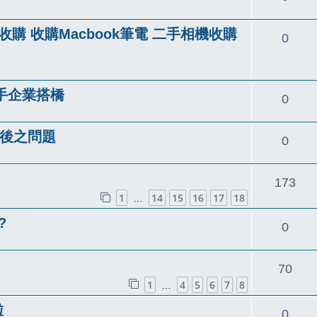
覆
購 收購Macbook筆電 二手相機收購
回
0
覆
攜手企業搭橋
回
0
覆
 版後之問題
回
0
覆
回
173
1
14
15
16
17
18
…
覆
?
回
0
覆
回
70
1
4
5
6
7
8
…
覆
啦
回
0