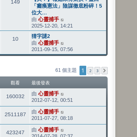
文
149
後
後
「癱瘓憲法」陰謀徹底粉碎！5
發
發
位大…
章
表
表
由
心靈捕手
檢
2025-12-20, 14:21
視
最
最
猜字謎2
文
10
後
後
由
心靈捕手
檢
發
發
2011-09-15, 07:56
視
章
表
表
最
後
1
發
61 個主題
2
3
下一頁
表
觀看
最後發表
最
由
心靈捕手
觀
160032
後
2012-07-12, 00:51
發
看
最
由
心靈捕手
表
觀
2511187
後
2011-07-27, 08:18
發
看
最
由
心靈捕手
表
觀
423247
後
2014-07-28, 07:37