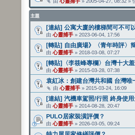
由
心靈捕手
»
2005-04-27, 08:32
»
主題
[連結] 公寓大廈的樓梯間可不可
由
心靈捕手
»
2023-06-04, 17:56
[轉貼] 自由廣場》〈青年時評〉
由
心靈捕手
»
2018-03-08, 07:27
[轉貼]〈李筱峰專欄〉台灣十大
由
心靈捕手
»
2015-03-28, 07:38
袁紅冰：創建台灣共和國 台灣唯
由
心靈捕手
»
2015-03-24, 16:09
[連結] 汽機車駕照/行照 終身使
由
心靈捕手
»
2014-08-28, 20:47
PULO居家裝潢評價？
由
心靈捕手
»
2026-03-05, 09:24
特力屋居家修繕評價？