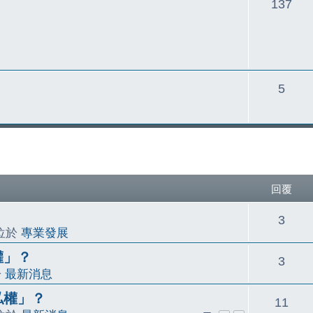
主
137
題
主
5
題
尋
回覆
回
3
 位於
專業發展
覆
權」？
回
3
於
最新消息
覆
私權」？
回
11