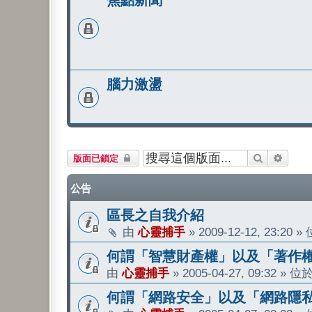
焦點新聞
腦力激盪
搜尋
進階搜
版面已鎖定
公告
區長之自我介紹
由
心靈捕手
»
2009-12-12, 23:20
»
何謂「智慧財產權」以及「著作
由
心靈捕手
»
2005-04-27, 09:32
» 位
何謂「網路安全」以及「網路隱