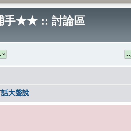
手★★ :: 討論區
有話大聲說