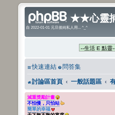
★★心靈捕
自 2022-01-01 元旦後純私人用... ^_^
快速連結
問答集
討論區首頁
一般話題區
減重獎勵計畫
不怕慢，只怕站
簡單的幸福
天下無不散的宴席