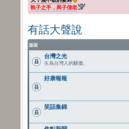
執子之手，與子偕老
有話大聲說
版面
台灣之光
生為台灣人的驕傲。
好康報報
笑話集錦