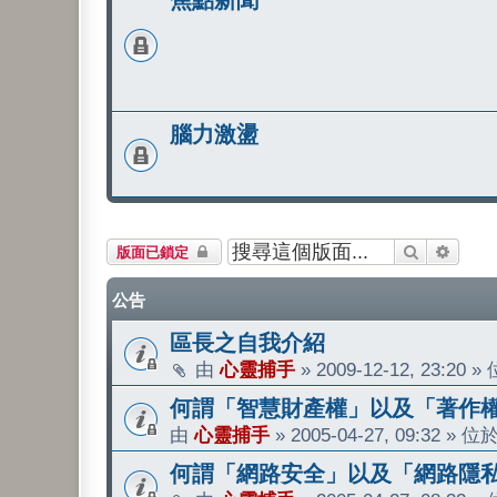
焦點新聞
腦力激盪
搜尋
進階搜
版面已鎖定
公告
區長之自我介紹
由
心靈捕手
»
2009-12-12, 23:20
»
何謂「智慧財產權」以及「著作
由
心靈捕手
»
2005-04-27, 09:32
» 位
何謂「網路安全」以及「網路隱