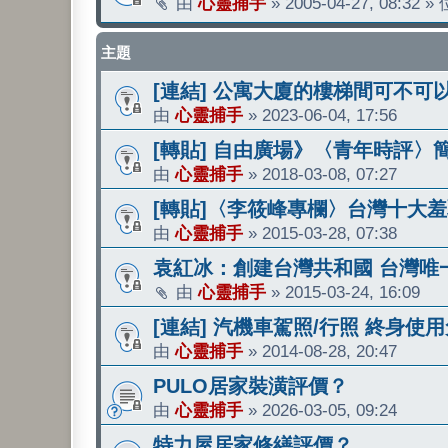
由
心靈捕手
»
2005-04-27, 08:32
»
主題
[連結] 公寓大廈的樓梯間可不可
由
心靈捕手
»
2023-06-04, 17:56
[轉貼] 自由廣場》〈青年時評〉
由
心靈捕手
»
2018-03-08, 07:27
[轉貼]〈李筱峰專欄〉台灣十大
由
心靈捕手
»
2015-03-28, 07:38
袁紅冰：創建台灣共和國 台灣唯
由
心靈捕手
»
2015-03-24, 16:09
[連結] 汽機車駕照/行照 終身使
由
心靈捕手
»
2014-08-28, 20:47
PULO居家裝潢評價？
由
心靈捕手
»
2026-03-05, 09:24
特力屋居家修繕評價？