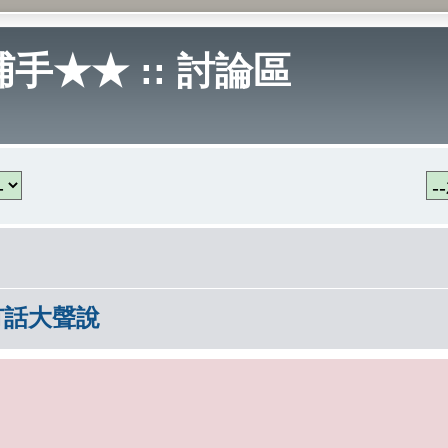
手★★ :: 討論區
有話大聲說