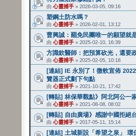
由
心靈捕手
»
2026-03-05, 09:16
塑鋼土防水嗎？
由
心靈捕手
»
2026-02-01, 13:12
曹興誠：罷免民團唯一的願望就
由
心靈捕手
»
2025-02-10, 16:39
方識欽醫師：把預算砍光，還要
由
心靈捕手
»
2025-02-05, 10:18
[連結] IE 永別了！微軟宣佈 2
覽器正式劃下句點
由
心靈捕手
»
2021-10-21, 17:42
[轉貼] 林保華觀點》阿北阿公
由
心靈捕手
»
2021-08-08, 08:02
[轉貼] 自由廣場》感謝中國拒
由
心靈捕手
»
2017-05-11, 15:14
[連結] 土城新設「希望之泉」 