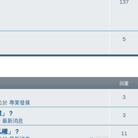
主
137
題
主
5
題
尋
回覆
回
3
 位於
專業發展
覆
權」？
回
3
於
最新消息
覆
私權」？
回
11