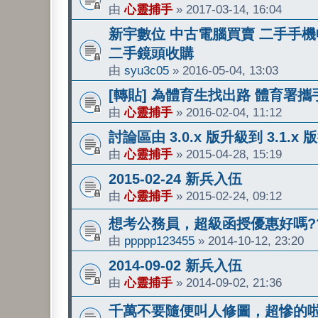
由
心靈捕手
»
2017-03-14, 16:04
新宇數位 中古電腦買賣 二手手機收
二手鏡頭收購
由
syu3c05
»
2016-05-04, 13:03
[轉貼] 為體育生找出路 體育署
由
心靈捕手
»
2016-02-04, 11:12
討論區由 3.0.x 版升級到 3.1.x
由
心靈捕手
»
2015-04-28, 15:19
2015-02-24 新兵入伍
由
心靈捕手
»
2015-02-24, 09:12
想考公務員，超級函授優惠好嗎?
由
ppppp123455
»
2014-10-12, 23:20
2014-09-02 新兵入伍
由
心靈捕手
»
2014-09-02, 21:36
千萬不要隨便叫人修圖，超慘的