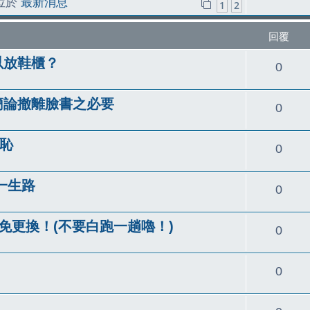
 位於
最新消息
1
2
覆
回覆
以放鞋櫃？
回
0
覆
簡論撤離臉書之必要
回
0
覆
羞恥
回
0
覆
一生路
回
0
覆
用免更換！(不要白跑一趟嚕！)
回
0
覆
回
0
覆