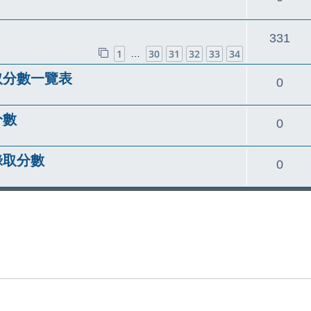
覆
回
331
1
30
31
32
33
34
…
覆
取分數一覽表
回
0
覆
分數
回
0
覆
錄取分數
回
0
覆