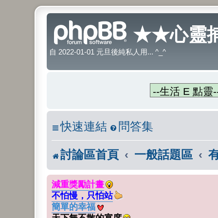
★★心靈捕
自 2022-01-01 元旦後純私人用... ^_^
快速連結
問答集
討論區首頁
一般話題區
減重獎勵計畫
不怕慢，只怕站
簡單的幸福
天下無不散的宴席