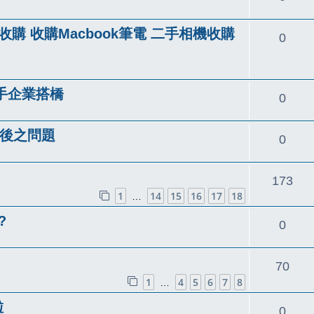
覆
購 收購Macbook筆電 二手相機收購
回
0
覆
攜手企業搭橋
回
0
覆
 版後之問題
回
0
覆
回
173
1
14
15
16
17
18
…
覆
?
回
0
覆
回
70
1
4
5
6
7
8
…
覆
啦
回
0