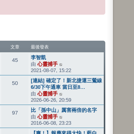
文章
最後發表
最
李智凱
文
45
後
由
心靈捕手
檢
發
2021-08-07, 15:22
視
章
表
最
最
[連結] 確定了！新北捷運三鶯線
文
50
後
後
6/30下午通車 當日至8…
發
發
由
心靈捕手
檢
章
表
表
2026-06-26, 20:59
視
最
最
比「孫中山」厲害兩倍的名字
文
97
後
後
由
心靈捕手
檢
發
發
2016-06-08, 23:23
視
章
表
表
最
最
【爽！】報應來得太快！藍白