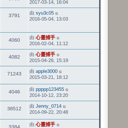
後
2017-03-14, 16:04
發
看
最
由
syu3c05
表
觀
3791
後
2016-05-04, 13:03
發
看
表
最
由
心靈捕手
觀
4060
後
2016-02-04, 11:12
發
看
最
由
心靈捕手
表
觀
4082
後
2015-04-28, 15:19
發
看
最
由
apple3000
表
觀
71243
後
2015-03-21, 18:12
發
看
最
由
ppppp123455
表
觀
4046
後
2014-10-12, 23:20
發
看
最
由
Jenny_0714
表
觀
38512
後
2014-09-22, 20:48
發
看
最
由
心靈捕手
表
觀
3384