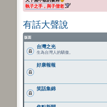
執子之手，與子偕老
有話大聲說
版面
台灣之光
生為台灣人的驕傲。
好康報報
笑話集錦