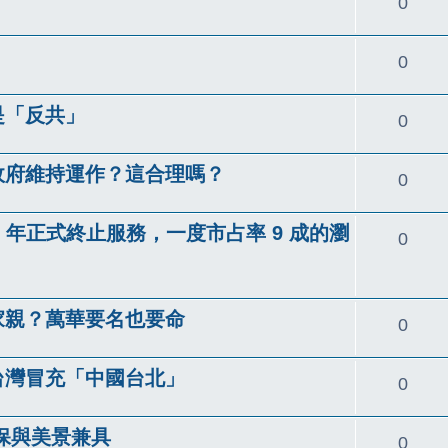
回
0
覆
回
0
覆
是「反共」
回
0
覆
政府維持運作？這合理嗎？
回
0
覆
022 年正式終止服務，一度市占率 9 成的瀏
回
0
覆
一家親？萬華要名也要命
回
0
覆
絕台灣冒充「中國台北」
回
0
覆
環保與美景兼具
回
0