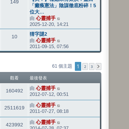
文
149
後
後
「癱瘓憲法」陰謀徹底粉碎！5
發
發
位大…
章
表
表
由
心靈捕手
檢
2025-12-20, 14:21
視
最
最
猜字謎2
文
10
後
後
由
心靈捕手
檢
發
發
2011-09-15, 07:56
視
章
表
表
最
後
1
發
61 個主題
2
3
下一頁
表
觀看
最後發表
最
由
心靈捕手
觀
160492
後
2012-07-12, 00:51
發
看
最
由
心靈捕手
表
觀
2511619
後
2011-07-27, 08:18
發
看
最
由
心靈捕手
表
觀
423992
後
2014-07-28, 07:37