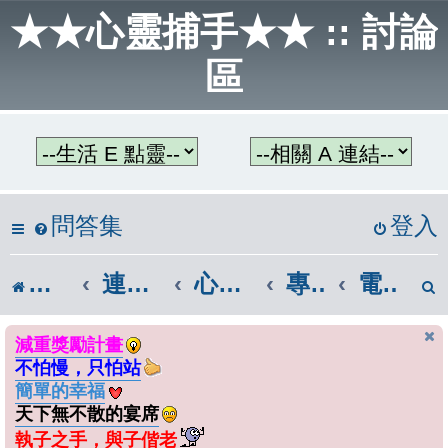
★★心靈捕手★★ :: 討論
區
問答集
登入
討論區首頁
連結區
心情隨筆
專業發展
電腦技巧
減重獎勵計畫
不怕慢，只怕站
簡單的幸福
天下無不散的宴席
執子之手，與子偕老