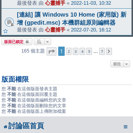
最後發表 由
心靈捕手
«
2022-11-03, 10:32
[連結] 讓 Windows 10 Home (家用版) 新
增 (gpedit.msc) 本機群組原則編輯器
最後發表 由
心靈捕手
«
2022-07-20, 16:12
版面已鎖定
1
第
1
頁 (共
7
頁)
165 個主題
2
3
4
5
…
7
下一頁
前往
版面權限
您
不能
在這個版面發表主題
您
不能
在這個版面回覆主題
您
不能
在這個版面編輯您的文章
您
不能
在這個版面刪除您的文章
您
不能
在這個版面上傳附加檔案
討論區首頁