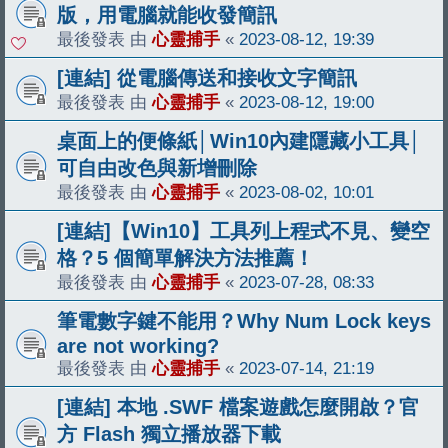
版，用電腦就能收發簡訊
最後發表 由
心靈捕手
«
2023-08-12, 19:39
[連結] 從電腦傳送和接收文字簡訊
最後發表 由
心靈捕手
«
2023-08-12, 19:00
桌面上的便條紙│Win10內建隱藏小工具│
可自由改色與新增刪除
最後發表 由
心靈捕手
«
2023-08-02, 10:01
[連結]【Win10】工具列上程式不見、變空
格？5 個簡單解決方法推薦！
最後發表 由
心靈捕手
«
2023-07-28, 08:33
筆電數字鍵不能用？Why Num Lock keys
are not working?
最後發表 由
心靈捕手
«
2023-07-14, 21:19
[連結] 本地 .SWF 檔案遊戲怎麼開啟？官
方 Flash 獨立播放器下載