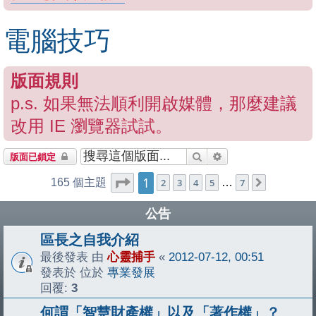
電腦技巧
版面規則
p.s. 如果無法順利開啟媒體，那麼建議
改用 IE 瀏覽器試試。
搜尋
進階搜尋
版面已鎖定
1
第
1
頁 (共
7
頁)
165 個主題
2
3
4
5
…
7
下一頁
公告
區長之自我介紹
最後發表 由
心靈捕手
«
2012-07-12, 00:51
發表於 位於
專業發展
回覆:
3
何謂「智慧財產權」以及「著作權」？