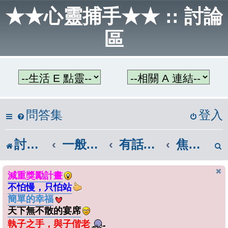
★★心靈捕手★★ :: 討論
區
問答集
登入
討論區首頁
一般話題區
有話大聲說
焦點新聞
減重獎勵計畫
不怕慢，只怕站
簡單的幸福
天下無不散的宴席
執子之手，與子偕老