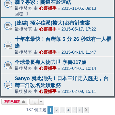
癮？專家：關鍵在於連結
最後發表 由
心靈捕手
«
2015-11-05, 09:13
回覆:
1
[連結] 擬定礁溪(擴大)都市計畫案
最後發表 由
心靈捕手
«
2015-05-17, 17:22
十年來最快！台灣每 5 分 26 秒就有一人罹
癌
最後發表 由
心靈捕手
«
2015-04-14, 11:47
全球最長壽人物去世 享壽117歲
最後發表 由
心靈捕手
«
2015-04-01, 10:14
Sanyo 就此消失！日本三洋走入歷史，台
灣三洋改名延續服務
最後發表 由
心靈捕手
«
2015-02-09, 15:11
版面已鎖定
1
137 個主題
2
3
4
5
6
下一頁