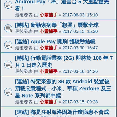
Android Pay「嗶」遍全台 5 大重點搶先
看！
最後發表 由
心靈捕手
«
2017-06-03, 15:10
[轉貼] 新勒索病毒「想哭」襲擊全球
最後發表 由
心靈捕手
«
2017-05-15, 15:30
[連結] Apple Pay 開刷 體驗秒結帳
最後發表 由
心靈捕手
«
2017-03-30, 16:47
[轉貼] 行動電話業務 (2G) 即將於 106 年 7
月 1 日走入歷史
最後發表 由
心靈捕手
«
2017-03-16, 14:26
[連結] 特定來源的 36 款 Android 裝置被
預載惡意程式，小米、華碩 Zenfone 及三
星 Note 系列都中鏢
最後發表 由
心靈捕手
«
2017-03-15, 09:28
[連結] 都是注射海洛因為什麼病患不會成