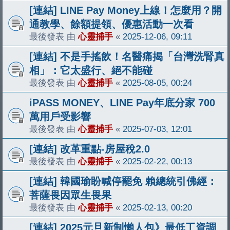
[連結] LINE Pay Money上線！怎麼用？開
通教學、餘額提領、優惠活動一次看
最後發表 由
心靈捕手
«
2025-12-06, 09:11
[連結] 不是手搖飲！名醫痛揭「台灣洗腎真
相」：它太盛行、絕不能碰
最後發表 由
心靈捕手
«
2025-08-05, 00:24
iPASS MONEY、LINE Pay年底分家 700
萬用戶受影響
最後發表 由
心靈捕手
«
2025-07-03, 12:01
[連結] 改革重點-房屋稅2.0
最後發表 由
心靈捕手
«
2025-02-22, 00:13
[連結] 韓國瑜盼喊停罷免 賴總統引佛經：
菩薩畏因眾生畏果
最後發表 由
心靈捕手
«
2025-02-13, 00:20
[連結] 2025元旦新制懶人包》最低工資調