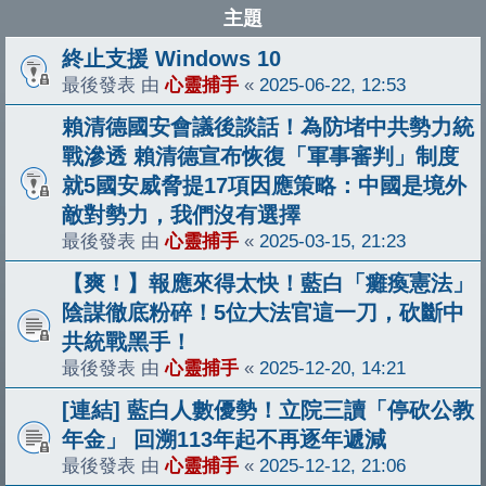
主題
終止支援 Windows 10
最後發表 由
心靈捕手
«
2025-06-22, 12:53
賴清德國安會議後談話！為防堵中共勢力統
戰滲透 賴清德宣布恢復「軍事審判」制度
就5國安威脅提17項因應策略：中國是境外
敵對勢力，我們沒有選擇
最後發表 由
心靈捕手
«
2025-03-15, 21:23
【爽！】報應來得太快！藍白「癱瘓憲法」
陰謀徹底粉碎！5位大法官這一刀，砍斷中
共統戰黑手！
最後發表 由
心靈捕手
«
2025-12-20, 14:21
[連結] 藍白人數優勢！立院三讀「停砍公教
年金」 回溯113年起不再逐年遞減
最後發表 由
心靈捕手
«
2025-12-12, 21:06