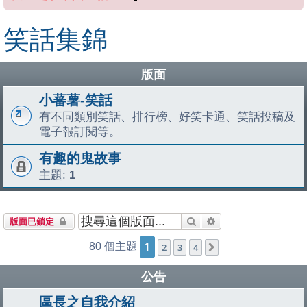
笑話集錦
版面
小蕃薯-笑話
有不同類別笑話、排行榜、好笑卡通、笑話投稿及
電子報訂閱等。
有趣的鬼故事
主題:
1
搜尋
進階搜尋
版面已鎖定
1
80 個主題
2
3
4
下一頁
公告
區長之自我介紹