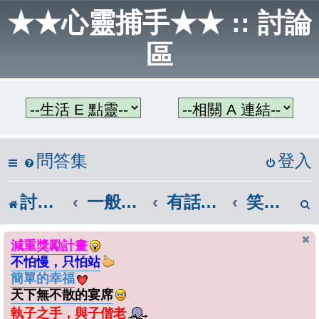
★★心靈捕手★★ :: 討論
區
問答集
登入
討論區首頁
一般話題區
有話大聲說
笑話集錦
減重獎勵計畫
不怕慢，只怕站
簡單的幸福
天下無不散的宴席
執子之手，與子偕老