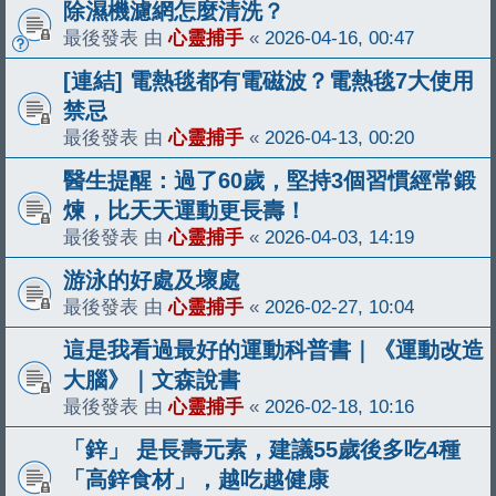
除濕機濾網怎麼清洗？
最後發表 由
心靈捕手
«
2026-04-16, 00:47
[連結] 電熱毯都有電磁波？電熱毯7大使用
禁忌
最後發表 由
心靈捕手
«
2026-04-13, 00:20
醫生提醒：過了60歲，堅持3個習慣經常鍛
煉，比天天運動更長壽！
最後發表 由
心靈捕手
«
2026-04-03, 14:19
游泳的好處及壞處
最後發表 由
心靈捕手
«
2026-02-27, 10:04
這是我看過最好的運動科普書｜《運動改造
大腦》｜文森說書
最後發表 由
心靈捕手
«
2026-02-18, 10:16
「鋅」 是長壽元素，建議55歲後多吃4種
「高鋅食材」，越吃越健康