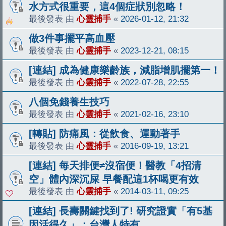
水方式很重要，這4個症狀別忽略！
最後發表 由
心靈捕手
«
2026-01-12, 21:32
做3件事擺平高血壓
最後發表 由
心靈捕手
«
2023-12-21, 08:15
[連結] 成為健康樂齡族，減脂增肌擺第一！
最後發表 由
心靈捕手
«
2022-07-28, 22:55
八個免錢養生技巧
最後發表 由
心靈捕手
«
2021-02-16, 23:10
[轉貼] 防痛風：從飲食、運動著手
最後發表 由
心靈捕手
«
2016-09-19, 13:21
[連結] 每天排便≠沒宿便！醫教「4招清
空」體內深沉屎 早餐配這1杯喝更有效
最後發表 由
心靈捕手
«
2014-03-11, 09:25
[連結] 長壽關鍵找到了! 研究證實「有5基
因活得久」：台灣人特有