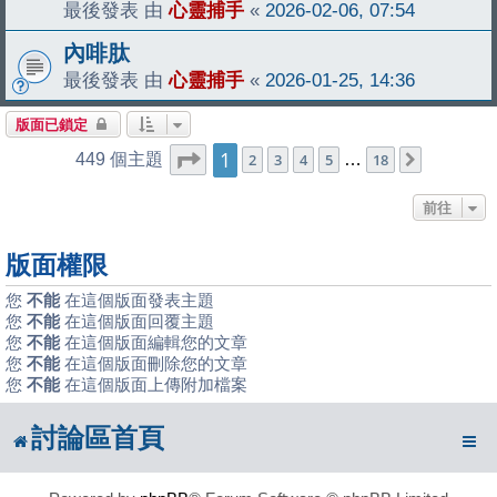
最後發表 由
心靈捕手
«
2026-02-06, 07:54
內啡肽
最後發表 由
心靈捕手
«
2026-01-25, 14:36
版面已鎖定
1
第
1
頁 (共
18
頁)
449 個主題
2
3
4
5
…
18
下一頁
前往
版面權限
您
不能
在這個版面發表主題
您
不能
在這個版面回覆主題
您
不能
在這個版面編輯您的文章
您
不能
在這個版面刪除您的文章
您
不能
在這個版面上傳附加檔案
討論區首頁