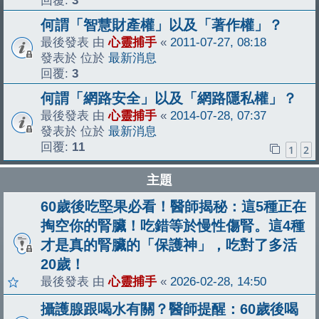
回覆:
3
何謂「智慧財產權」以及「著作權」？
最後發表 由
心靈捕手
«
2011-07-27, 08:18
發表於 位於
最新消息
回覆:
3
何謂「網路安全」以及「網路隱私權」？
最後發表 由
心靈捕手
«
2014-07-28, 07:37
發表於 位於
最新消息
回覆:
11
1
2
主題
60歲後吃堅果必看！醫師揭秘：這5種正在
掏空你的腎臟！吃錯等於慢性傷腎。這4種
才是真的腎臟的「保護神」，吃對了多活
20歲！
最後發表 由
心靈捕手
«
2026-02-28, 14:50
攝護腺跟喝水有關？醫師提醒：60歲後喝