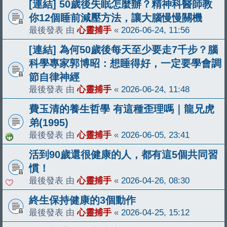
[連結] 50歲後失眠怎麼辦？精神科醫師教
你12個睡前減壓方法，讓大腦慢慢關機
最後發表 由
心靈捕手
«
2026-06-24, 11:56
[連結] 為何50歲後每天至少要走7千步？腦
科學專家郭博昭：想睡得好，一定要學會調
節自律神經
最後發表 由
心靈捕手
«
2026-06-24, 11:48
費玉清的養生哲學 有這種歪理嗎｜龍兄虎
弟(1995)
最後發表 由
心靈捕手
«
2026-06-05, 23:41
活到90歲還很健康的人，都有這5個共同習
慣！
最後發表 由
心靈捕手
«
2026-04-26, 08:30
終生保持健康的3個動作
最後發表 由
心靈捕手
«
2026-04-25, 15:12