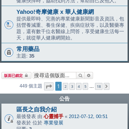
健康抉擇時，協助找到方法，幫助自己及他人。
Yahoo!奇摩健康 x 華人健康網
提供最即時、完善的專業健康新聞影音及資訊，包
括營養減重、養生保健、疾病症狀等，以及醫藥專
題，還有數千位名醫線上問答，享受健康生活每一
天，就從華人健康網開始。
常用藥品
主題:
35
搜尋
進階搜尋
版面已鎖定
1
第
1
頁 (共
18
頁)
449 個主題
2
3
4
5
…
18
下一頁
公告
區長之自我介紹
最後發表 由
心靈捕手
«
2012-07-12, 00:51
發表於 位於
專業發展