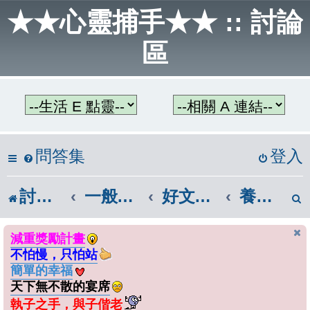
★★心靈捕手★★ :: 討論
區
問答集
登入
討論區首頁
一般話題區
好文章共讀
養生保健
減重獎勵計畫
不怕慢，只怕站
簡單的幸福
天下無不散的宴席
執子之手，與子偕老