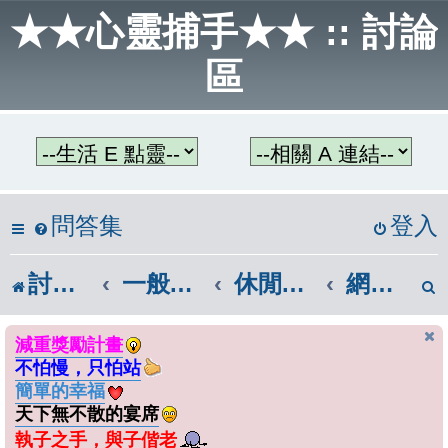
★★心靈捕手★★ :: 討論
區
問答集
登入
討論區首頁
一般話題區
休閒與娛樂
網路影視
減重獎勵計畫
不怕慢，只怕站
簡單的幸福
天下無不散的宴席
執子之手，與子偕老