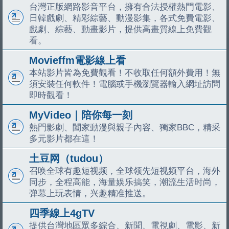
台灣正版網路影音平台，擁有合法授權熱門電影、
日韓戲劇、精彩綜藝、動漫影集，各式免費電影、
戲劇、綜藝、動畫影片，提供高畫質線上免費觀
看。
Movieffm電影線上看
本站影片皆為免費觀看！不收取任何額外費用！無
須安裝任何軟件！電腦或手機瀏覽器輸入網址訪問
即時觀看！
MyVideo｜陪你每一刻
熱門影劇、闔家動漫與親子內容、獨家BBC，精采
多元影片都在這！
土豆网（tudou）
召唤全球有趣短视频，全球领先短视频平台，海外
同步，全程高能，海量娱乐搞笑，潮流生活时尚，
弹幕上玩表情，兴趣精准推送。
四季線上4gTV
提供台灣地區眾多綜合、新聞、電視劇、電影、新