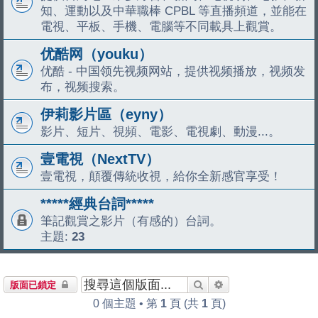
知、運動以及中華職棒 CPBL 等直播頻道，並能在
電視、平板、手機、電腦等不同載具上觀賞。
优酷网（youku）
优酷 - 中国领先视频网站，提供视频播放，视频发
布，视频搜索。
伊莉影片區（eyny）
影片、短片、視頻、電影、電視劇、動漫...。
壹電視（NextTV）
壹電視，顛覆傳統收視，給你全新感官享受！
*****經典台詞*****
筆記觀賞之影片（有感的）台詞。
主題:
23
搜尋
進階搜尋
版面已鎖定
0 個主題 • 第
1
頁 (共
1
頁)