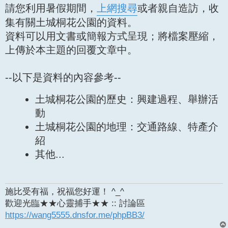
請您利用暑假期間，
上網搜尋
或者親自造訪，收
集有關土城桐花公園的資料。
資料可以用文書或簡報方式呈現；將檔案壓縮，
上傳於本主題的回覆文章中。
--以下是資料的內容參考--
土城桐花公園的歷史：興建過程、舉辦活
動
土城桐花公園的地理：交通路線、特產介
紹
其他...
施比受有福，祝福您好運！ ^_^
歡迎光臨★★心靈捕手★★ :: 討論區
https://wang5555.dnsfor.me/phpBB3/