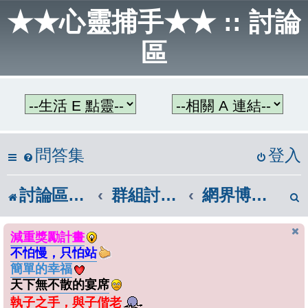
★★心靈捕手★★ :: 討論
區
問答集
登入
討論區首頁
群組討論區
網界博覽會
減重獎勵計畫
不怕慢，只怕站
簡單的幸福
天下無不散的宴席
執子之手，與子偕老