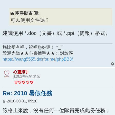
章
兩津勘吉 寫:
可以使用文件嗎？
建議使用 *.doc（文書）或 *.ppt（簡報）格式。
施比受有福，祝福您好運！ ^_^
歡迎光臨★★心靈捕手★★ :: 討論區
https://wang5555.dnsfor.me/phpBB3/
心靈捕手
默默耕耘的老師
Re: 2010 暑假任務
文
2010-09-01, 09:18
章
嚴格上來說，沒有任何一位隊員完成此份任務；