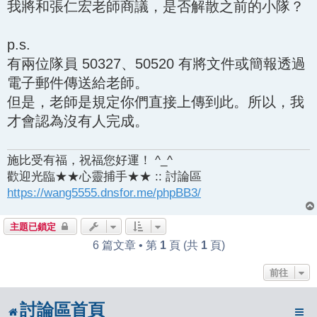
我將和張仁宏老師商議，是否解散之前的小隊？
p.s.
有兩位隊員 50327、50520 有將文件或簡報透過
電子郵件傳送給老師。
但是，老師是規定你們直接上傳到此。所以，我
才會認為沒有人完成。
施比受有福，祝福您好運！ ^_^
歡迎光臨★★心靈捕手★★ :: 討論區
https://wang5555.dnsfor.me/phpBB3/
主題已鎖定
6 篇文章 • 第
1
頁 (共
1
頁)
前往
討論區首頁