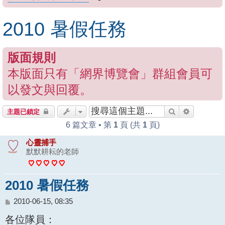
2010 暑假任務
版面規則
本版面只有「網界博覽會」群組會員可
以發文與回覆。
搜尋
進階搜尋
主題已鎖定
6 篇文章 • 第
1
頁 (共
1
頁)
心靈捕手
默默耕耘的老師
2010 暑假任務
文
2010-06-15, 08:35
章
各位隊員：