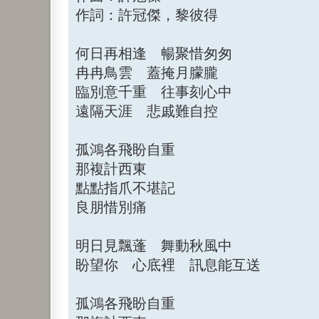
作詞：許冠傑，黎彼得
何日再相逢 暢聚惜匆匆
冉冉鳥雲 蓋掩月朦朧
臨別意千重 往事刻心中
遠隔天涯 悲戚難自控
孤鴻各飛盼自重
那複計西東
點點指爪不堪記
良朋惜別痛
明日見飄蓬 舞動秋風中
盼望你 心底裡 訊息能互送
孤鴻各飛盼自重