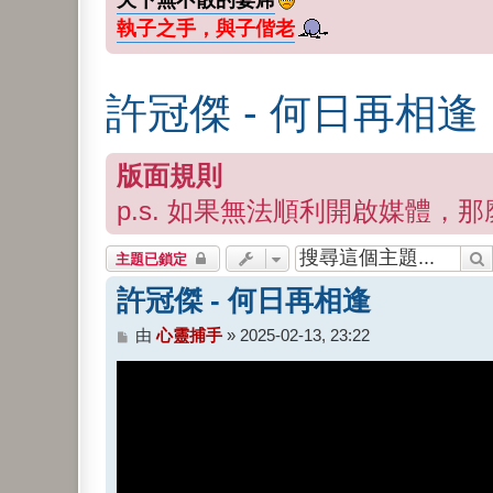
執子之手，與子偕老
許冠傑 - 何日再相逢
版面規則
p.s. 如果無法順利開啟媒體，那
主題已鎖定
許冠傑 - 何日再相逢
文
由
心靈捕手
»
2025-02-13, 23:22
章