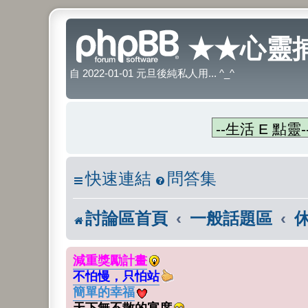
★★心靈捕
自 2022-01-01 元旦後純私人用... ^_^
快速連結
問答集
討論區首頁
一般話題區
減重獎勵計畫
不怕慢，只怕站
簡單的幸福
天下無不散的宴席