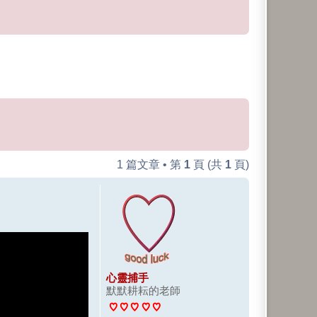
1 篇文章 • 第
1
頁 (共
1
頁)
心靈捕手
默默耕耘的老師