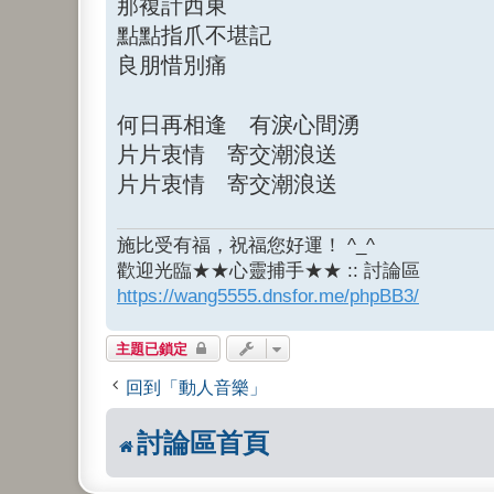
那複計西東
點點指爪不堪記
良朋惜別痛
何日再相逢 有淚心間湧
片片衷情 寄交潮浪送
片片衷情 寄交潮浪送
施比受有福，祝福您好運！ ^_^
歡迎光臨★★心靈捕手★★ :: 討論區
https://wang5555.dnsfor.me/phpBB3/
主題已鎖定
回到「動人音樂」
討論區首頁