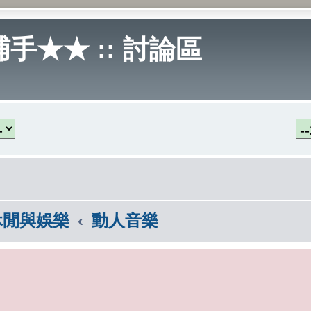
手★★ :: 討論區
休閒與娛樂
動人音樂