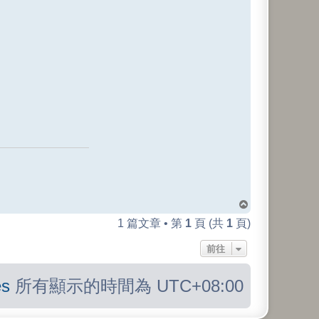
回
頂
1 篇文章 • 第
1
頁 (共
1
頁)
端
前往
s
所有顯示的時間為
UTC+08:00