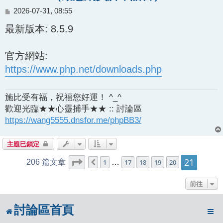
文
2026-07-31, 08:55
章
最新版本: 8.5.9
官方網站:
https://www.php.net/downloads.php
施比受有福，祝福您好運！ ^_^
歡迎光臨★★心靈捕手★★ :: 討論區
https://wang5555.dnsfor.me/phpBB3/
主題已鎖定
21
第
21
頁 (共
21
頁)
206 篇文章
1
…
17
18
19
20
上一頁
前往
討論區首頁