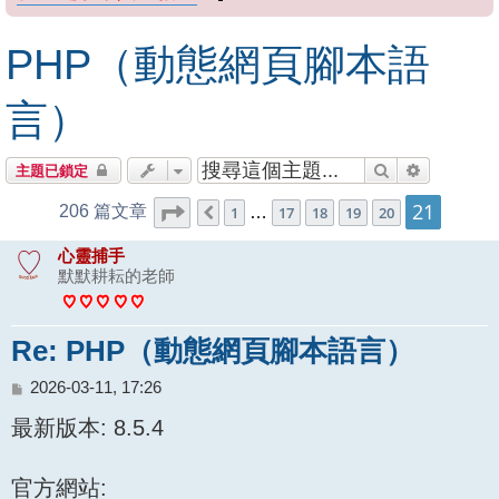
PHP（動態網頁腳本語
言）
搜尋
進階搜尋
主題已鎖定
21
第
21
頁 (共
21
頁)
206 篇文章
1
…
17
18
19
20
上一頁
心靈捕手
默默耕耘的老師
Re: PHP（動態網頁腳本語言）
文
2026-03-11, 17:26
章
最新版本: 8.5.4
官方網站: