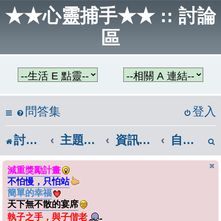
★★心靈捕手★★ :: 討論
區
問答集
登入
討論區首頁
主題教學區
資訊帶著走
自由軟體或免費軟體
減重獎勵計畫
不怕慢，只怕站
簡單的幸福
天下無不散的宴席
執子之手，與子偕老