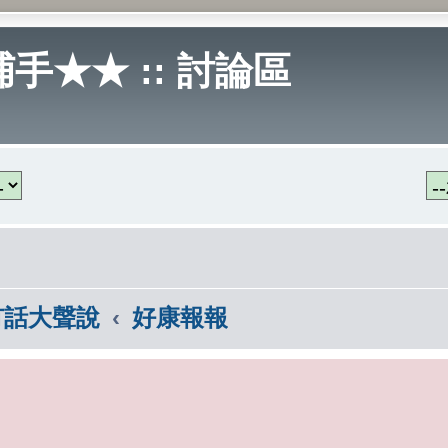
手★★ :: 討論區
有話大聲說
好康報報