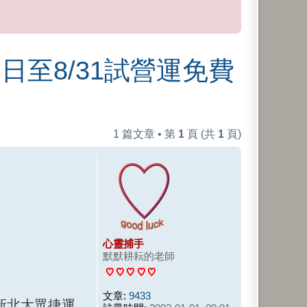
當日至8/31試營運免費
1 篇文章 • 第
1
頁 (共
1
頁)
心靈捕手
默默耕耘的老師
文章:
9433
新北大眾捷運