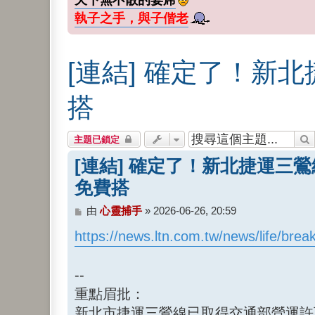
執子之手，與子偕老
[連結] 確定了！新北
搭
主題已鎖定
[連結] 確定了！新北捷運三鶯線
免費搭
文
由
心靈捕手
»
2026-06-26, 20:59
章
https://news.ltn.com.tw/news/life/bre
--
重點眉批：
新北市捷運三鶯線已取得交通部營運許