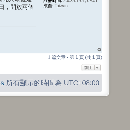
註冊時間:
2003-01-01, 09:01
來自:
Taiwan
1日，開放兩個
回
頂
1 篇文章 • 第
1
頁 (共
1
頁)
端
前往
s
所有顯示的時間為
UTC+08:00