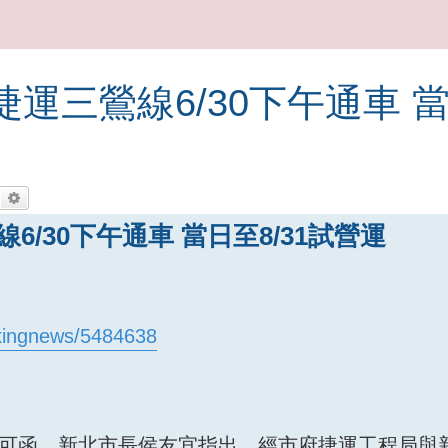
捷運三鶯線6/30下午通車 
搜尋
進階搜尋
6/30下午通車 當日至8/31試營運
akingnews/5484638
可函，新北市長侯友宜指出，經市府捷運工程局與