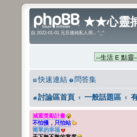
★★心靈捕
自 2022-01-01 元旦後純私人用... ^_^
快速連結
問答集
討論區首頁
一般話題區
減重獎勵計畫
不怕慢，只怕站
簡單的幸福
天下無不散的宴席