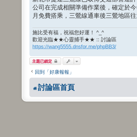
公司在完成相關準備作業後，確定於今年
月免費搭乘，三鶯線通車後三鶯地區往
施比受有福，祝福您好運！ ^_^
歡迎光臨★★心靈捕手★★ :: 討論區
https://wang5555.dnsfor.me/phpBB3/
主題已鎖定
回到「好康報報」
討論區首頁