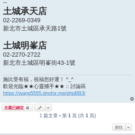
--
土城承天店
02-2269-0349
新北市土城區承天路1號
土城明峯店
02-2270-2722
新北市土城區明峯街43-1號
施比受有福，祝福您好運！ ^_^
歡迎光臨★★心靈捕手★★ :: 討論區
https://wang5555.dnsfor.me/phpBB3/
主題已鎖定
1 篇文章 • 第
1
頁 (共
1
頁)
前往