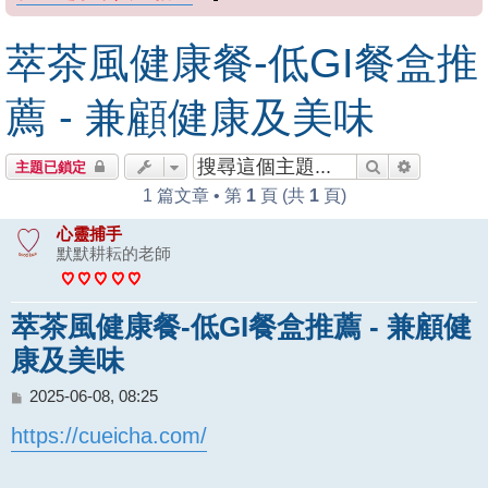
萃茶風健康餐-低GI餐盒推
薦 - 兼顧健康及美味
搜尋
進階搜尋
主題已鎖定
1 篇文章 • 第
1
頁 (共
1
頁)
心靈捕手
默默耕耘的老師
萃茶風健康餐-低GI餐盒推薦 - 兼顧健
康及美味
文
2025-06-08, 08:25
章
https://cueicha.com/