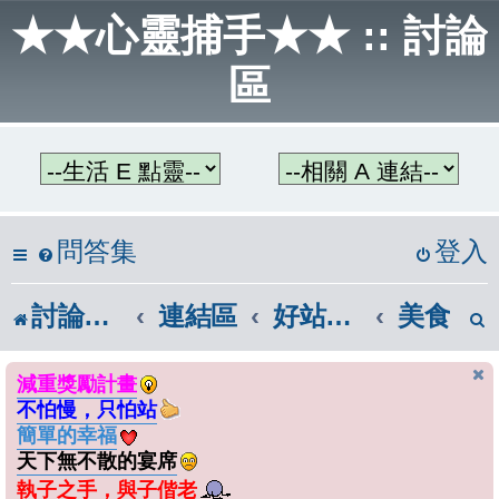
★★心靈捕手★★ :: 討論
區
問答集
登入
討論區首頁
連結區
好站連結
美食
減重獎勵計畫
不怕慢，只怕站
簡單的幸福
天下無不散的宴席
執子之手，與子偕老