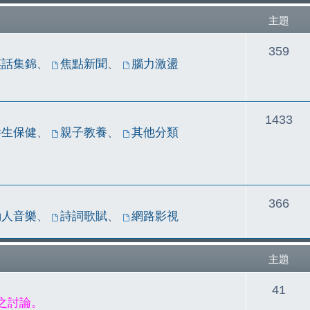
主題
主
359
笑話集錦
、
焦點新聞
、
腦力激盪
題
主
1433
養生保健
、
親子教養
、
其他分類
題
主
366
動人音樂
、
詩詞歌賦
、
網路影視
題
主題
主
41
之討論。