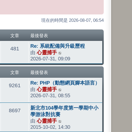
現在的時間是 2026-08-07, 06:54
文章
最後發表
最
Re: 系統配備與升級歷程
文
481
後
由
心靈捕手
檢
發
2026-07-31, 09:09
視
章
表
最
後
文章
最後發表
發
最
Re: PHP（動態網頁腳本語言）
文
表
9261
後
由
心靈捕手
檢
發
2026-07-31, 08:55
視
章
表
最
最
新北市104學年度第一學期中小
後
文
8697
後
學游泳對抗賽
發
發
由
心靈捕手
檢
章
表
表
2015-10-02, 14:30
視