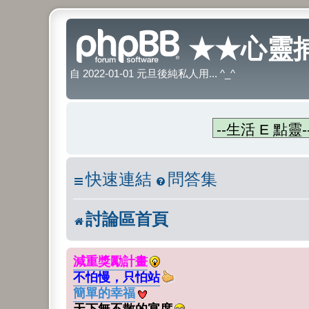
★★心靈捕
自 2022-01-01 元旦後純私人用... ^_^
快速連結
問答集
討論區首頁
減重獎勵計畫
不怕慢，只怕站
簡單的幸福
天下無不散的宴席