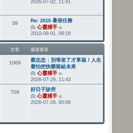
發
2026-07-02, 11:41
視
章
表
最
後
最
Re: 2010 暑假任務
發
文
39
後
由
心靈捕手
檢
表
發
2010-09-01, 09:18
視
章
表
最
後
文章
最後發表
發
最
表
蔡志忠：別等老了才享福！人生
文
1069
後
最怕把快樂留給未來
發
由
心靈捕手
檢
章
表
2026-07-29, 11:43
視
最
最
好日子診所
文
709
後
後
由
心靈捕手
檢
發
發
2026-07-29, 00:06
視
章
表
表
最
後
發
表