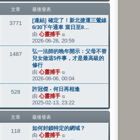
最
後
文章
最後發表
發
最
[連結] 確定了！新北捷運三鶯線
文
表
3771
後
6/30下午通車 當日至8…
發
由
心靈捕手
檢
章
表
2026-06-26, 20:59
視
最
最
弘一法師的晚年開示：父母不替
文
1487
後
後
兒女做這5件事，才是最高級的
發
發
修行
章
表
表
由
心靈捕手
檢
2026-08-06, 00:04
視
最
最
許冠傑 - 何日再相逢
文
528
後
後
由
心靈捕手
檢
發
發
2025-02-13, 23:22
視
章
表
表
最
後
文章
最後發表
發
最
如何封鎖特定的網域？
文
表
118
後
由
心靈捕手
檢