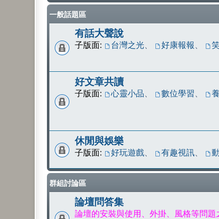
一般話題區
有話大聲說
子版面:
台灣之光
、
好康報報
、
好文章共讀
子版面:
心靈小品
、
數位學習
、
休閒與娛樂
子版面:
好玩遊戲
、
有趣視訊
、
群組討論區
論壇問答集
論壇的安裝與使用、外掛、風格等問題