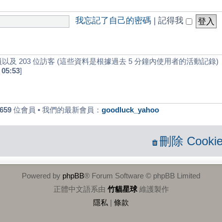
我忘記了自己的密碼
|
記得我
以及 203 位訪客 (這些資料是根據過去 5 分鐘內使用者的活動記錄)
 05:53
]
659
位會員 • 我們的最新會員：
goodluck_yahoo
刪除 Cookie
Powered by
phpBB
® Forum Software © phpBB Limited
正體中文語系由
竹貓星球
維護製作
隱私
|
條款