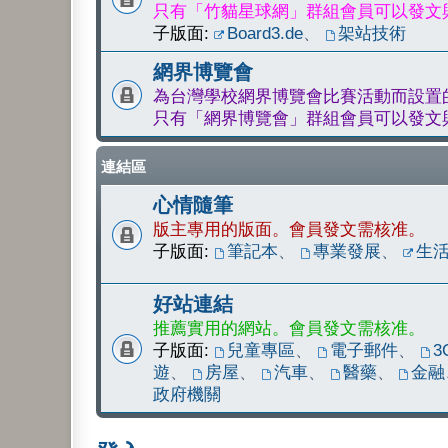
只有「竹貓星球網」群組會員可以發文
子版面:
Board3.de
、
架站技術
網界博覽會
為台灣學校網界博覽會比賽活動而設置
只有「網界博覽會」群組會員可以發文
連結區
心情隨筆
版主專用的版面。會員發文需核准。
子版面:
筆記本
、
專業發展
、
生
好站連結
推薦實用的網站。會員發文需核准。
子版面:
兒童專區
、
電子郵件
、
3
遊
、
房屋
、
汽車
、
醫藥
、
金融
政府機關