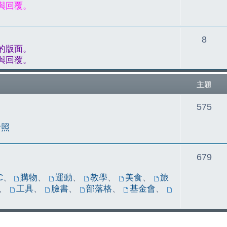
題
與回覆。
主
8
的版面。
題
與回覆。
主題
主
575
題
活照
主
679
題
C
、
購物
、
運動
、
教學
、
美食
、
旅
、
工具
、
臉書
、
部落格
、
基金會
、