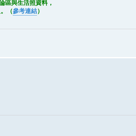
論區與生活照資料，
原之。（
參考連結
）