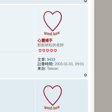
回
頂
端
心靈捕手
默默耕耘的老師
文章:
9433
註冊時間:
2003-01-01, 09:01
來自:
Taiwan
回
頂
端