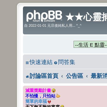
★★心靈捕
自 2022-01-01 元旦後純私人用... ^_^
快速連結
問答集
討論區首頁
公告區
最新
減重獎勵計畫
不怕慢，只怕站
簡單的幸福
天下無不散的宴席