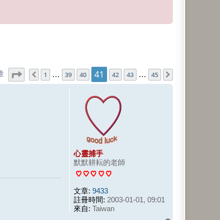
41
第
41
頁 (共
45
頁)
文章
1
…
39
40
42
43
…
45
上一頁
下一頁
心靈捕手
默默耕耘的老師
文章:
9433
註冊時間:
2003-01-01, 09:01
來自:
Taiwan