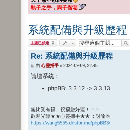
執子之手，與子偕老
系統配備與升級歷程
主題已鎖定
Re: 系統配備與升級歷程
文
由
心靈捕手
»
2024-09-09, 22:45
章
論壇系統：
phpBB: 3.3.12 -> 3.3.13
施比受有福，祝福您好運！ ^_^
歡迎光臨★★心靈捕手★★ :: 討論區
https://wang5555.dnsfor.me/phpBB3/