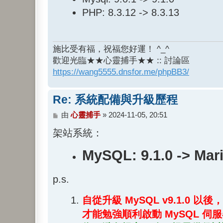
PHP: 8.3.12 -> 8.3.13
施比受有福，祝福您好運！ ^_^
歡迎光臨★★心靈捕手★★ :: 討論區
https://wang5555.dnsfor.me/phpBB3/
Re: 系統配備與升級歷程
文
由
心靈捕手
»
2024-11-05, 20:51
章
架站系統：
MySQL: 9.1.0 -> Mari
p.s.
自從升級 MySQL v9.1.0 以
才能勉強順利啟動 MySQL 伺